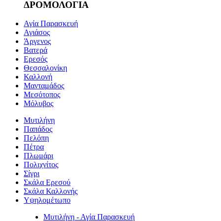
ΔΡΟΜΟΛΟΓΙΑ
Αγία Παρασκευή
Αγιάσος
Άργενος
Βατερά
Ερεσός
Θεσσαλονίκη
Καλλονή
Μανταμάδος
Μεσότοπος
Μόλυβος
Μυτιλήνη
Παπάδος
Πελόπη
Πέτρα
Πλωμάρι
Πολιχνίτος
Σίγρι
Σκάλα Ερεσού
Σκάλα Καλλονής
Υψηλομέτωπο
Μυτιλήνη - Αγία Παρασκευή