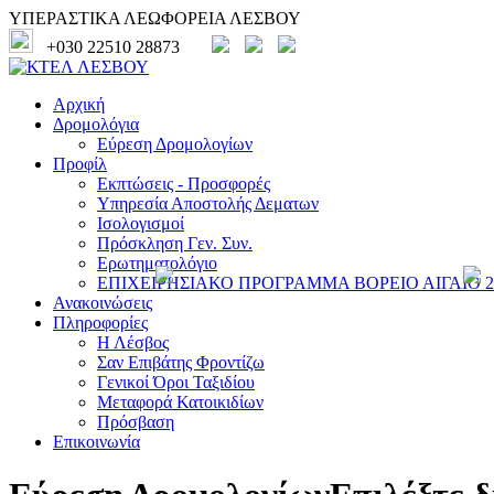
ΥΠΕΡΑΣΤΙΚΑ ΛΕΩΦΟΡΕΙΑ ΛΕΣΒΟΥ
+030 22510 28873
Αρχική
Δρομολόγια
Εύρεση Δρομολογίων
Προφίλ
Εκπτώσεις - Προσφορές
Υπηρεσία Αποστολής Δεματων
Ισολογισμοί
Πρόσκληση Γεν. Συν.
Ερωτηματολόγιο
ΕΠΙΧΕΙΡΗΣΙΑΚΟ ΠΡΟΓΡΑΜΜΑ ΒΟΡΕΙΟ ΑΙΓΑΙΟ 20
Ανακοινώσεις
Πληροφορίες
Η Λέσβος
Σαν Επιβάτης Φροντίζω
Γενικοί Όροι Ταξιδίου
Μεταφορά Κατοικιδίων
Πρόσβαση
Επικοινωνία