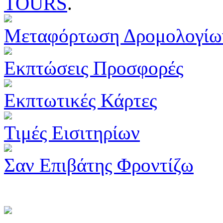
TOURS
.
Μεταφόρτωση Δρομολογίω
Εκπτώσεις Προσφορές
Εκπτωτικές Κάρτες
Τιμές Εισιτηρίων
Σαν Επιβάτης Φροντίζω