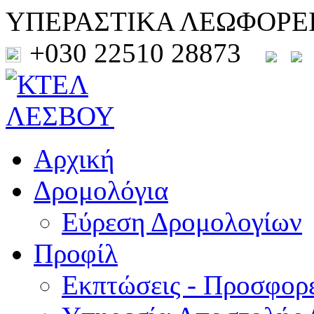
ΥΠΕΡΑΣΤΙΚΑ ΛΕΩΦΟΡΕ
+030 22510 28873
Αρχική
Δρομολόγια
Εύρεση Δρομολογίων
Προφίλ
Εκπτώσεις - Προσφορ