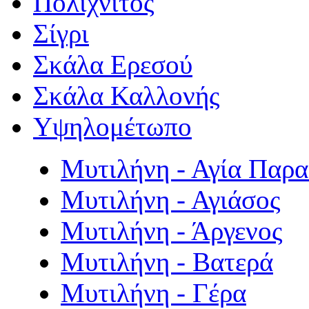
Πολιχνίτος
Σίγρι
Σκάλα Ερεσού
Σκάλα Καλλονής
Υψηλομέτωπο
Μυτιλήνη - Αγία Παρ
Μυτιλήνη - Αγιάσος
Μυτιλήνη - Άργενος
Μυτιλήνη - Βατερά
Μυτιλήνη - Γέρα