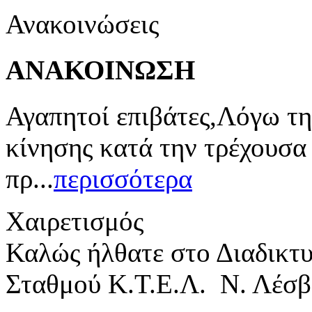
Ανακοινώσεις
ΑΝΑΚΟΙΝΩΣΗ
Αγαπητοί επιβάτες,Λόγω τη
κίνησης κατά την τρέχουσα
πρ...
περισσότερα
Χαιρετισμός
Καλώς ήλθατε στο Διαδικτ
Σταθμού Κ.Τ.Ε.Λ. Ν. Λέσβ