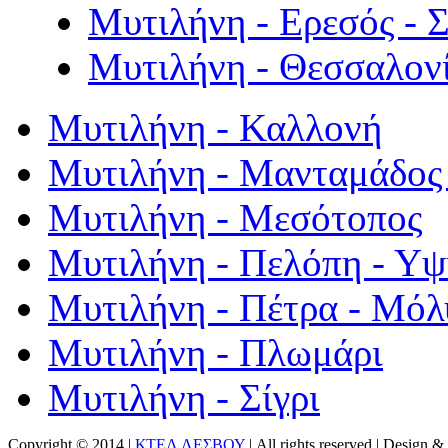
Μυτιλήνη - Ερεσός - 
Μυτιλήνη - Θεσσαλον
Μυτιλήνη - Καλλονή
Μυτιλήνη - Μανταμάδος 
Μυτιλήνη - Μεσότοπος
Μυτιλήνη - Πελόπη - Υ
Μυτιλήνη - Πέτρα - Μόλ
Μυτιλήνη - Πλωμάρι
Μυτιλήνη - Σίγρι
Copyright © 2014 |
ΚΤΕΛ ΛΕΣΒΟΥ
| All rights reserved | Design
& 