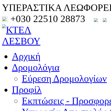
ΥΠΕΡΑΣΤΙΚΑ ΛΕΩΦΟΡΕ
+030 22510 28873
Αρχική
Δρομολόγια
Εύρεση Δρομολογίων
Προφίλ
Εκπτώσεις - Προσφορ