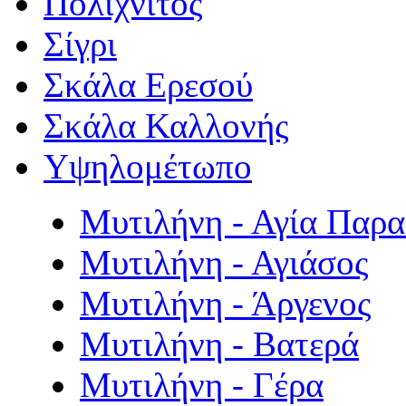
Πολιχνίτος
Σίγρι
Σκάλα Ερεσού
Σκάλα Καλλονής
Υψηλομέτωπο
Μυτιλήνη - Αγία Παρ
Μυτιλήνη - Αγιάσος
Μυτιλήνη - Άργενος
Μυτιλήνη - Βατερά
Μυτιλήνη - Γέρα