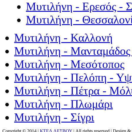
Μυτιλήνη - Ερεσός - 
Μυτιλήνη - Θεσσαλον
Μυτιλήνη - Καλλονή
Μυτιλήνη - Μανταμάδος 
Μυτιλήνη - Μεσότοπος
Μυτιλήνη - Πελόπη - Υ
Μυτιλήνη - Πέτρα - Μόλ
Μυτιλήνη - Πλωμάρι
Μυτιλήνη - Σίγρι
Copyright © 2014 |
ΚΤΕΛ ΛΕΣΒΟΥ
| All rights reserved | Design
& 