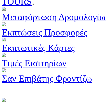
TOURS
.
Μεταφόρτωση Δρομολογίω
Εκπτώσεις Προσφορές
Εκπτωτικές Κάρτες
Τιμές Εισιτηρίων
Σαν Επιβάτης Φροντίζω