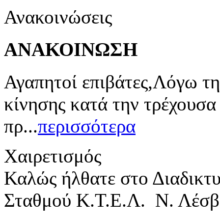
Ανακοινώσεις
ΑΝΑΚΟΙΝΩΣΗ
Αγαπητοί επιβάτες,Λόγω τη
κίνησης κατά την τρέχουσα
πρ...
περισσότερα
Χαιρετισμός
Καλώς ήλθατε στο Διαδικτ
Σταθμού Κ.Τ.Ε.Λ. Ν. Λέσβ