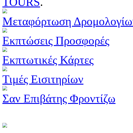
TOURS
.
Μεταφόρτωση Δρομολογίω
Εκπτώσεις Προσφορές
Εκπτωτικές Κάρτες
Τιμές Εισιτηρίων
Σαν Επιβάτης Φροντίζω