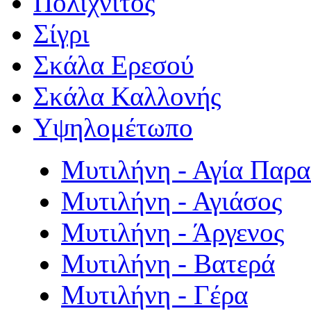
Πολιχνίτος
Σίγρι
Σκάλα Ερεσού
Σκάλα Καλλονής
Υψηλομέτωπο
Μυτιλήνη - Αγία Παρ
Μυτιλήνη - Αγιάσος
Μυτιλήνη - Άργενος
Μυτιλήνη - Βατερά
Μυτιλήνη - Γέρα