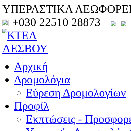
ΥΠΕΡΑΣΤΙΚΑ ΛΕΩΦΟΡΕ
+030 22510 28873
Αρχική
Δρομολόγια
Εύρεση Δρομολογίων
Προφίλ
Εκπτώσεις - Προσφορ