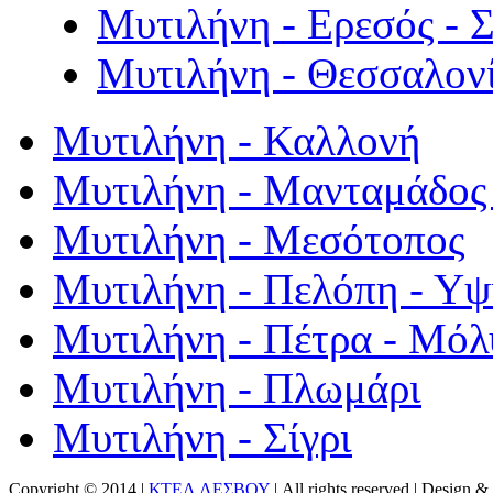
Μυτιλήνη - Ερεσός - 
Μυτιλήνη - Θεσσαλον
Μυτιλήνη - Καλλονή
Μυτιλήνη - Μανταμάδος 
Μυτιλήνη - Μεσότοπος
Μυτιλήνη - Πελόπη - Υ
Μυτιλήνη - Πέτρα - Μόλ
Μυτιλήνη - Πλωμάρι
Μυτιλήνη - Σίγρι
Copyright © 2014 |
ΚΤΕΛ ΛΕΣΒΟΥ
| All rights reserved | Design
& 