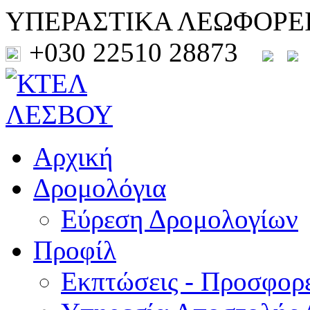
ΥΠΕΡΑΣΤΙΚΑ ΛΕΩΦΟΡΕ
+030 22510 28873
Αρχική
Δρομολόγια
Εύρεση Δρομολογίων
Προφίλ
Εκπτώσεις - Προσφορ