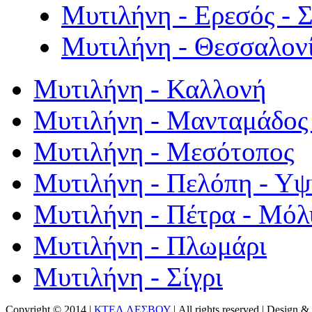
Μυτιλήνη - Ερεσός - 
Μυτιλήνη - Θεσσαλον
Μυτιλήνη - Καλλονή
Μυτιλήνη - Μανταμάδος 
Μυτιλήνη - Μεσότοπος
Μυτιλήνη - Πελόπη - Υ
Μυτιλήνη - Πέτρα - Μόλ
Μυτιλήνη - Πλωμάρι
Μυτιλήνη - Σίγρι
Copyright © 2014 |
ΚΤΕΛ ΛΕΣΒΟΥ
| All rights reserved | Design
& 