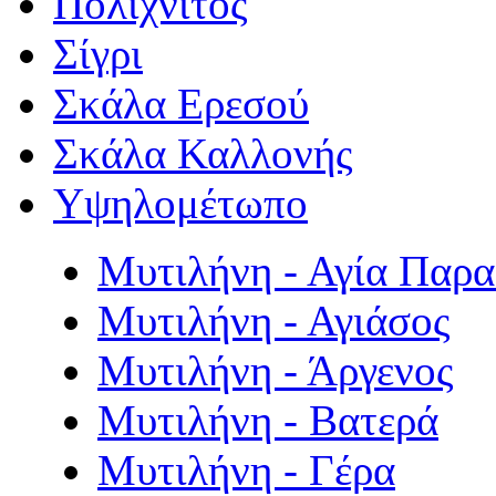
Πολιχνίτος
Σίγρι
Σκάλα Ερεσού
Σκάλα Καλλονής
Υψηλομέτωπο
Μυτιλήνη - Αγία Παρ
Μυτιλήνη - Αγιάσος
Μυτιλήνη - Άργενος
Μυτιλήνη - Βατερά
Μυτιλήνη - Γέρα