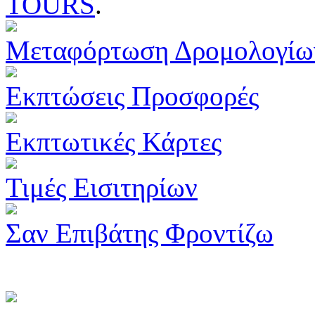
TOURS
.
Μεταφόρτωση Δρομολογίω
Εκπτώσεις Προσφορές
Εκπτωτικές Κάρτες
Τιμές Εισιτηρίων
Σαν Επιβάτης Φροντίζω