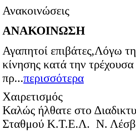
Ανακοινώσεις
ΑΝΑΚΟΙΝΩΣΗ
Αγαπητοί επιβάτες,Λόγω τη
κίνησης κατά την τρέχουσα
πρ...
περισσότερα
Χαιρετισμός
Καλώς ήλθατε στο Διαδικτ
Σταθμού Κ.Τ.Ε.Λ. Ν. Λέσβ