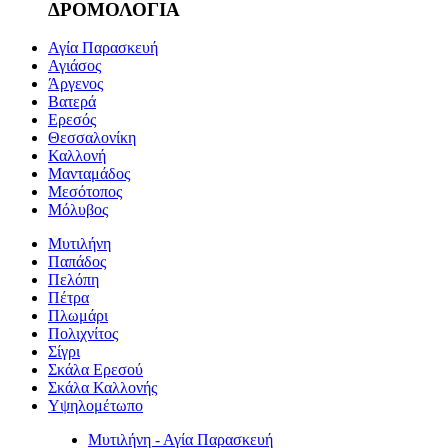
ΔΡΟΜΟΛΟΓΙΑ
Αγία Παρασκευή
Αγιάσος
Άργενος
Βατερά
Ερεσός
Θεσσαλονίκη
Καλλονή
Μανταμάδος
Μεσότοπος
Μόλυβος
Μυτιλήνη
Παπάδος
Πελόπη
Πέτρα
Πλωμάρι
Πολιχνίτος
Σίγρι
Σκάλα Ερεσού
Σκάλα Καλλονής
Υψηλομέτωπο
Μυτιλήνη - Αγία Παρασκευή