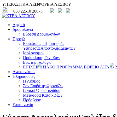
ΥΠΕΡΑΣΤΙΚΑ ΛΕΩΦΟΡΕΙΑ ΛΕΣΒΟΥ
+030 22510 28873
Αρχική
Δρομολόγια
Εύρεση Δρομολογίων
Προφίλ
Εκπτώσεις - Προσφορές
Υπηρεσία Αποστολής Δεματων
Ισολογισμοί
Πρόσκληση Γεν. Συν.
Ερωτηματολόγιο
ΕΠΙΧΕΙΡΗΣΙΑΚΟ ΠΡΟΓΡΑΜΜΑ ΒΟΡΕΙΟ ΑΙΓΑΙΟ 20
Ανακοινώσεις
Πληροφορίες
Η Λέσβος
Σαν Επιβάτης Φροντίζω
Γενικοί Όροι Ταξιδίου
Μεταφορά Κατοικιδίων
Πρόσβαση
Επικοινωνία