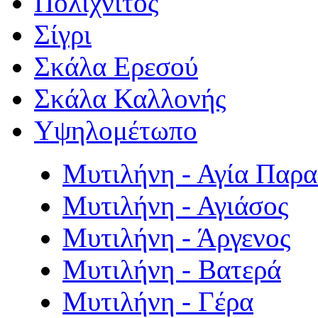
Πολιχνίτος
Σίγρι
Σκάλα Ερεσού
Σκάλα Καλλονής
Υψηλομέτωπο
Μυτιλήνη - Αγία Παρ
Μυτιλήνη - Αγιάσος
Μυτιλήνη - Άργενος
Μυτιλήνη - Βατερά
Μυτιλήνη - Γέρα