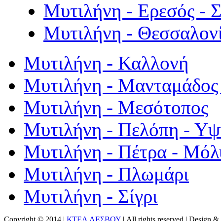
Μυτιλήνη - Ερεσός - 
Μυτιλήνη - Θεσσαλον
Μυτιλήνη - Καλλονή
Μυτιλήνη - Μανταμάδος 
Μυτιλήνη - Μεσότοπος
Μυτιλήνη - Πελόπη - Υ
Μυτιλήνη - Πέτρα - Μόλ
Μυτιλήνη - Πλωμάρι
Μυτιλήνη - Σίγρι
Copyright © 2014 |
ΚΤΕΛ ΛΕΣΒΟΥ
| All rights reserved | Design
& 