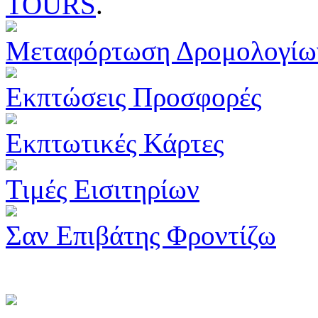
TOURS
.
Μεταφόρτωση Δρομολογίω
Εκπτώσεις Προσφορές
Εκπτωτικές Κάρτες
Τιμές Εισιτηρίων
Σαν Επιβάτης Φροντίζω