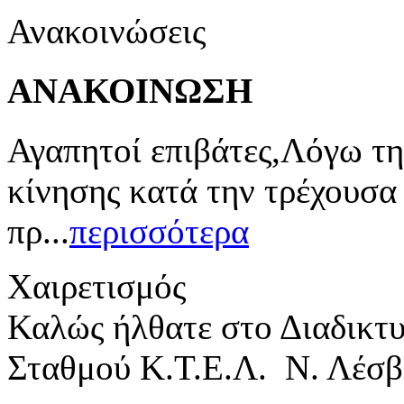
Ανακοινώσεις
ΑΝΑΚΟΙΝΩΣΗ
Αγαπητοί επιβάτες,Λόγω τη
κίνησης κατά την τρέχουσα
πρ...
περισσότερα
Χαιρετισμός
Καλώς ήλθατε στο Διαδικτ
Σταθμού Κ.Τ.Ε.Λ. Ν. Λέσβ