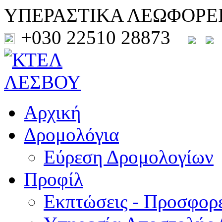
ΥΠΕΡΑΣΤΙΚΑ ΛΕΩΦΟΡΕ
+030 22510 28873
Αρχική
Δρομολόγια
Εύρεση Δρομολογίων
Προφίλ
Εκπτώσεις - Προσφορ