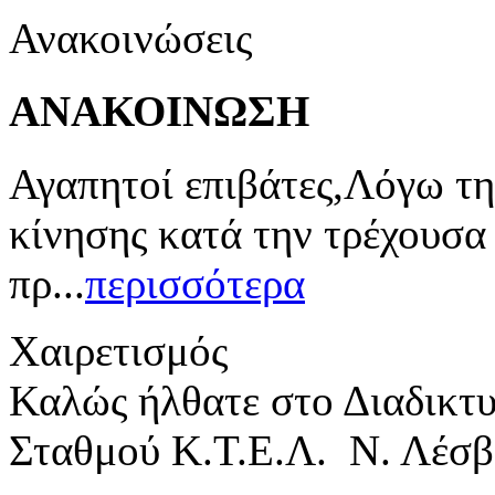
Ανακοινώσεις
ΑΝΑΚΟΙΝΩΣΗ
Αγαπητοί επιβάτες,Λόγω τη
κίνησης κατά την τρέχουσα
πρ...
περισσότερα
Χαιρετισμός
Καλώς ήλθατε στο Διαδικτ
Σταθμού Κ.Τ.Ε.Λ. Ν. Λέσβ