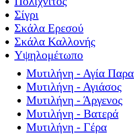
Πολιχνίτος
Σίγρι
Σκάλα Ερεσού
Σκάλα Καλλονής
Υψηλομέτωπο
Μυτιλήνη - Αγία Παρ
Μυτιλήνη - Αγιάσος
Μυτιλήνη - Άργενος
Μυτιλήνη - Βατερά
Μυτιλήνη - Γέρα