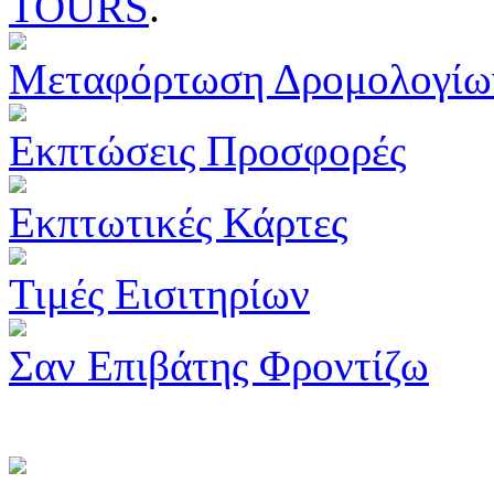
TOURS
.
Μεταφόρτωση Δρομολογίω
Εκπτώσεις Προσφορές
Εκπτωτικές Κάρτες
Τιμές Εισιτηρίων
Σαν Επιβάτης Φροντίζω