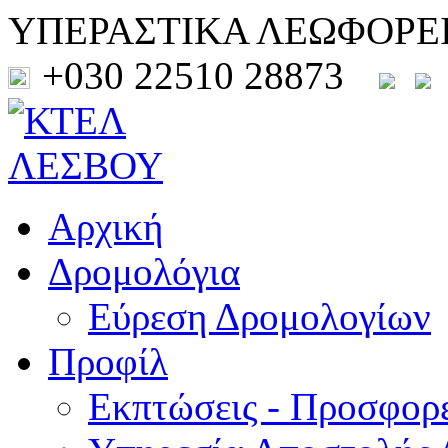
ΥΠΕΡΑΣΤΙΚΑ ΛΕΩΦΟΡΕ
+030 22510 28873
Αρχική
Δρομολόγια
Εύρεση Δρομολογίων
Προφίλ
Εκπτώσεις - Προσφορ