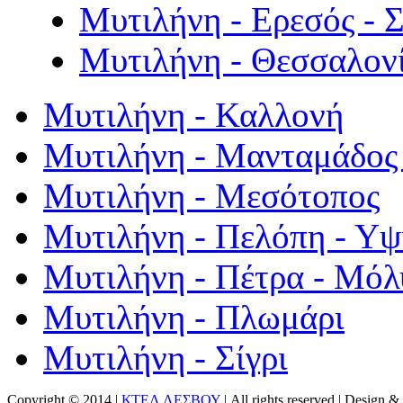
Μυτιλήνη - Ερεσός - 
Μυτιλήνη - Θεσσαλον
Μυτιλήνη - Καλλονή
Μυτιλήνη - Μανταμάδος 
Μυτιλήνη - Μεσότοπος
Μυτιλήνη - Πελόπη - Υ
Μυτιλήνη - Πέτρα - Μόλ
Μυτιλήνη - Πλωμάρι
Μυτιλήνη - Σίγρι
Copyright © 2014 |
ΚΤΕΛ ΛΕΣΒΟΥ
| All rights reserved | Design
& 