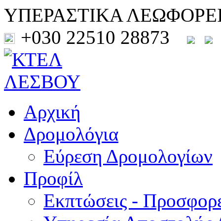
ΥΠΕΡΑΣΤΙΚΑ ΛΕΩΦΟΡΕ
+030 22510 28873
Αρχική
Δρομολόγια
Εύρεση Δρομολογίων
Προφίλ
Εκπτώσεις - Προσφορ