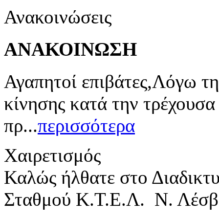
Ανακοινώσεις
ΑΝΑΚΟΙΝΩΣΗ
Αγαπητοί επιβάτες,Λόγω τη
κίνησης κατά την τρέχουσα
πρ...
περισσότερα
Χαιρετισμός
Καλώς ήλθατε στο Διαδικτ
Σταθμού Κ.Τ.Ε.Λ. Ν. Λέσβ