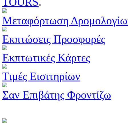
TOURS
.
Μεταφόρτωση Δρομολογίω
Εκπτώσεις Προσφορές
Εκπτωτικές Κάρτες
Τιμές Εισιτηρίων
Σαν Επιβάτης Φροντίζω