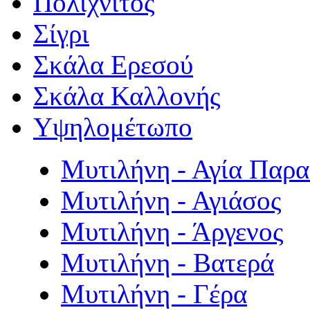
Πολιχνίτος
Σίγρι
Σκάλα Ερεσού
Σκάλα Καλλονής
Υψηλομέτωπο
Μυτιλήνη - Αγία Παρ
Μυτιλήνη - Αγιάσος
Μυτιλήνη - Άργενος
Μυτιλήνη - Βατερά
Μυτιλήνη - Γέρα