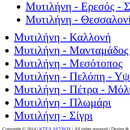
Μυτιλήνη - Ερεσός - 
Μυτιλήνη - Θεσσαλον
Μυτιλήνη - Καλλονή
Μυτιλήνη - Μανταμάδος 
Μυτιλήνη - Μεσότοπος
Μυτιλήνη - Πελόπη - Υ
Μυτιλήνη - Πέτρα - Μόλ
Μυτιλήνη - Πλωμάρι
Μυτιλήνη - Σίγρι
Copyright © 2014 |
ΚΤΕΛ ΛΕΣΒΟΥ
| All rights reserved | Design
& 