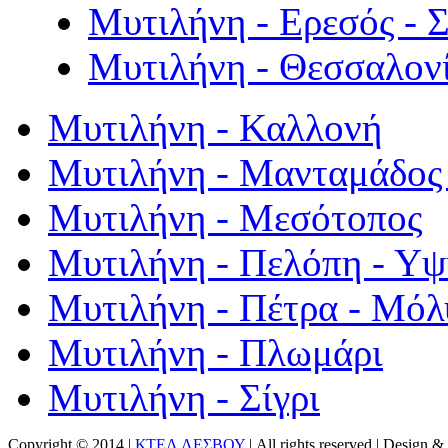
Μυτιλήνη - Ερεσός - 
Μυτιλήνη - Θεσσαλον
Μυτιλήνη - Καλλονή
Μυτιλήνη - Μανταμάδος 
Μυτιλήνη - Μεσότοπος
Μυτιλήνη - Πελόπη - Υ
Μυτιλήνη - Πέτρα - Μόλ
Μυτιλήνη - Πλωμάρι
Μυτιλήνη - Σίγρι
Copyright © 2014 |
ΚΤΕΛ ΛΕΣΒΟΥ
| All rights reserved | Design
& 