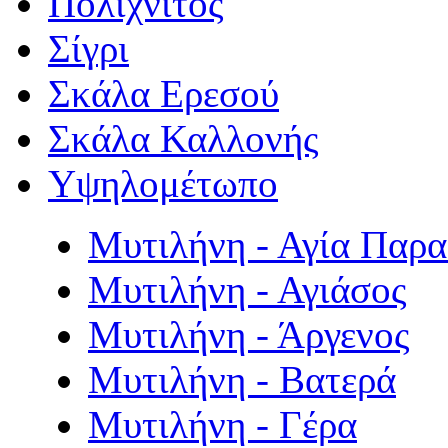
Πολιχνίτος
Σίγρι
Σκάλα Ερεσού
Σκάλα Καλλονής
Υψηλομέτωπο
Μυτιλήνη - Αγία Παρ
Μυτιλήνη - Αγιάσος
Μυτιλήνη - Άργενος
Μυτιλήνη - Βατερά
Μυτιλήνη - Γέρα