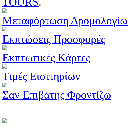
TOURS
.
Μεταφόρτωση Δρομολογίω
Εκπτώσεις Προσφορές
Εκπτωτικές Κάρτες
Τιμές Εισιτηρίων
Σαν Επιβάτης Φροντίζω