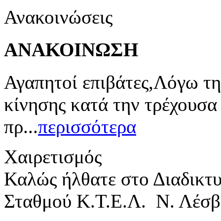
Ανακοινώσεις
ΑΝΑΚΟΙΝΩΣΗ
Αγαπητοί επιβάτες,Λόγω τη
κίνησης κατά την τρέχουσα
πρ...
περισσότερα
Χαιρετισμός
Καλώς ήλθατε στο Διαδικτ
Σταθμού Κ.Τ.Ε.Λ. Ν. Λέσβ