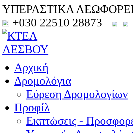
ΥΠΕΡΑΣΤΙΚΑ ΛΕΩΦΟΡΕ
+030 22510 28873
Αρχική
Δρομολόγια
Εύρεση Δρομολογίων
Προφίλ
Εκπτώσεις - Προσφορ