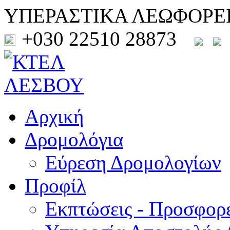
ΥΠΕΡΑΣΤΙΚΑ ΛΕΩΦΟΡΕ
+030 22510 28873
Αρχική
Δρομολόγια
Εύρεση Δρομολογίων
Προφίλ
Εκπτώσεις - Προσφορ