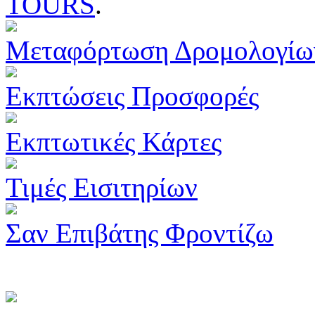
TOURS
.
Μεταφόρτωση Δρομολογίω
Εκπτώσεις Προσφορές
Εκπτωτικές Κάρτες
Τιμές Εισιτηρίων
Σαν Επιβάτης Φροντίζω