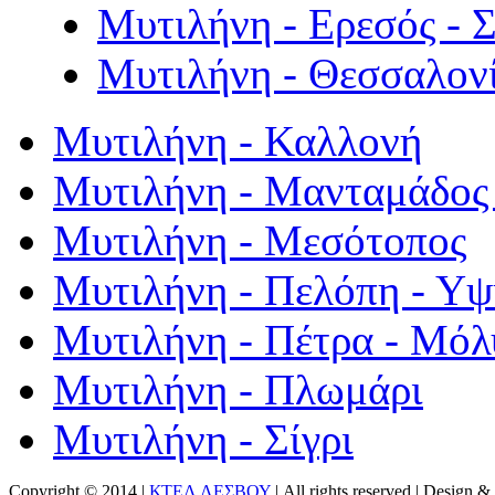
Μυτιλήνη - Ερεσός - 
Μυτιλήνη - Θεσσαλον
Μυτιλήνη - Καλλονή
Μυτιλήνη - Μανταμάδος 
Μυτιλήνη - Μεσότοπος
Μυτιλήνη - Πελόπη - Υ
Μυτιλήνη - Πέτρα - Μόλ
Μυτιλήνη - Πλωμάρι
Μυτιλήνη - Σίγρι
Copyright © 2014 |
ΚΤΕΛ ΛΕΣΒΟΥ
| All rights reserved | Design
& 