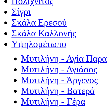
Πολιχνίτος
Σίγρι
Σκάλα Ερεσού
Σκάλα Καλλονής
Υψηλομέτωπο
Μυτιλήνη - Αγία Παρ
Μυτιλήνη - Αγιάσος
Μυτιλήνη - Άργενος
Μυτιλήνη - Βατερά
Μυτιλήνη - Γέρα