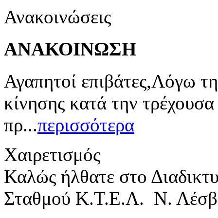
Ανακοινώσεις
ΑΝΑΚΟΙΝΩΣΗ
Αγαπητοί επιβάτες,Λόγω τη
κίνησης κατά την τρέχουσα
πρ...
περισσότερα
Χαιρετισμός
Καλώς ήλθατε στο Διαδικτ
Σταθμού Κ.Τ.Ε.Λ. Ν. Λέσβ