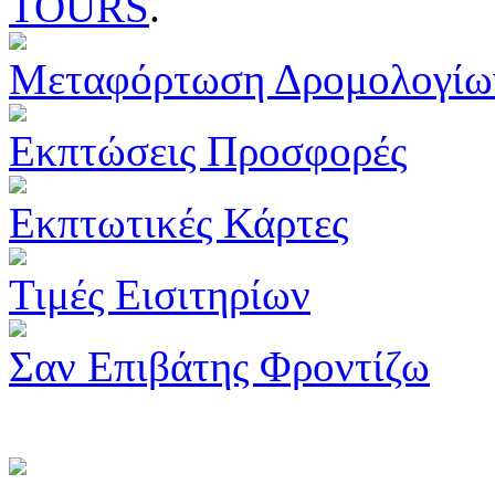
TOURS
.
Μεταφόρτωση Δρομολογίω
Εκπτώσεις Προσφορές
Εκπτωτικές Κάρτες
Τιμές Εισιτηρίων
Σαν Επιβάτης Φροντίζω