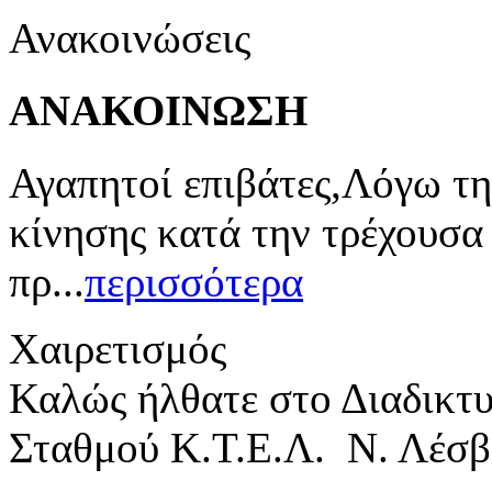
Ανακοινώσεις
ΑΝΑΚΟΙΝΩΣΗ
Αγαπητοί επιβάτες,Λόγω τη
κίνησης κατά την τρέχουσα
πρ...
περισσότερα
Χαιρετισμός
Καλώς ήλθατε στο Διαδικτ
Σταθμού Κ.Τ.Ε.Λ. Ν. Λέσβ