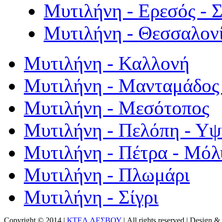
Μυτιλήνη - Ερεσός - 
Μυτιλήνη - Θεσσαλον
Μυτιλήνη - Καλλονή
Μυτιλήνη - Μανταμάδος 
Μυτιλήνη - Μεσότοπος
Μυτιλήνη - Πελόπη - Υ
Μυτιλήνη - Πέτρα - Μόλ
Μυτιλήνη - Πλωμάρι
Μυτιλήνη - Σίγρι
Copyright © 2014 |
ΚΤΕΛ ΛΕΣΒΟΥ
| All rights reserved | Design
& 