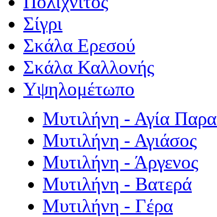
Πολιχνίτος
Σίγρι
Σκάλα Ερεσού
Σκάλα Καλλονής
Υψηλομέτωπο
Μυτιλήνη - Αγία Παρ
Μυτιλήνη - Αγιάσος
Μυτιλήνη - Άργενος
Μυτιλήνη - Βατερά
Μυτιλήνη - Γέρα