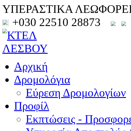
ΥΠΕΡΑΣΤΙΚΑ ΛΕΩΦΟΡΕ
+030 22510 28873
Αρχική
Δρομολόγια
Εύρεση Δρομολογίων
Προφίλ
Εκπτώσεις - Προσφορ