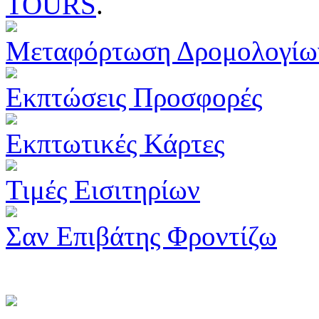
TOURS
.
Μεταφόρτωση Δρομολογίω
Εκπτώσεις Προσφορές
Εκπτωτικές Κάρτες
Τιμές Εισιτηρίων
Σαν Επιβάτης Φροντίζω