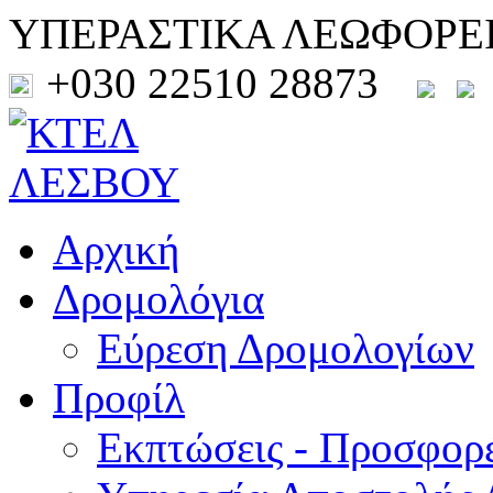
ΥΠΕΡΑΣΤΙΚΑ ΛΕΩΦΟΡΕ
+030 22510 28873
Αρχική
Δρομολόγια
Εύρεση Δρομολογίων
Προφίλ
Εκπτώσεις - Προσφορ