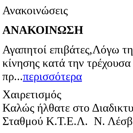
Ανακοινώσεις
ΑΝΑΚΟΙΝΩΣΗ
Αγαπητοί επιβάτες,Λόγω τη
κίνησης κατά την τρέχουσα
πρ...
περισσότερα
Χαιρετισμός
Καλώς ήλθατε στο Διαδικτ
Σταθμού Κ.Τ.Ε.Λ. Ν. Λέσβ