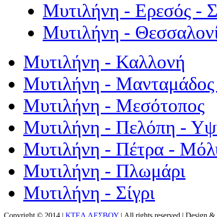
Μυτιλήνη - Ερεσός - 
Μυτιλήνη - Θεσσαλον
Μυτιλήνη - Καλλονή
Μυτιλήνη - Μανταμάδος 
Μυτιλήνη - Μεσότοπος
Μυτιλήνη - Πελόπη - Υ
Μυτιλήνη - Πέτρα - Μόλ
Μυτιλήνη - Πλωμάρι
Μυτιλήνη - Σίγρι
Copyright © 2014 |
ΚΤΕΛ ΛΕΣΒΟΥ
| All rights reserved | Design
& 