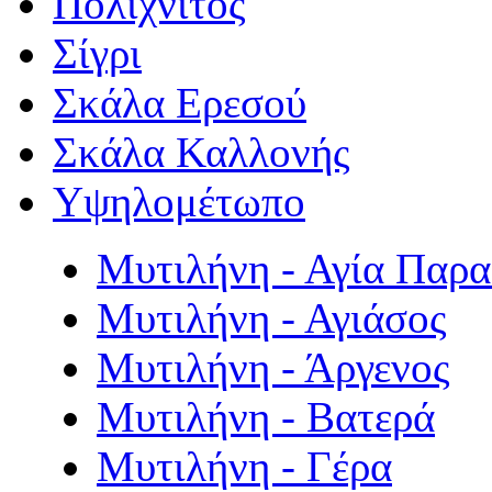
Πολιχνίτος
Σίγρι
Σκάλα Ερεσού
Σκάλα Καλλονής
Υψηλομέτωπο
Μυτιλήνη - Αγία Παρ
Μυτιλήνη - Αγιάσος
Μυτιλήνη - Άργενος
Μυτιλήνη - Βατερά
Μυτιλήνη - Γέρα