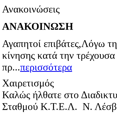
Ανακοινώσεις
ΑΝΑΚΟΙΝΩΣΗ
Αγαπητοί επιβάτες,Λόγω τη
κίνησης κατά την τρέχουσα
πρ...
περισσότερα
Χαιρετισμός
Καλώς ήλθατε στο Διαδικτ
Σταθμού Κ.Τ.Ε.Λ. Ν. Λέσβ