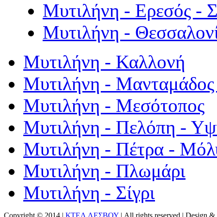
Μυτιλήνη - Ερεσός - 
Μυτιλήνη - Θεσσαλον
Μυτιλήνη - Καλλονή
Μυτιλήνη - Μανταμάδος 
Μυτιλήνη - Μεσότοπος
Μυτιλήνη - Πελόπη - Υ
Μυτιλήνη - Πέτρα - Μόλ
Μυτιλήνη - Πλωμάρι
Μυτιλήνη - Σίγρι
Copyright © 2014 |
ΚΤΕΛ ΛΕΣΒΟΥ
| All rights reserved | Design
& 