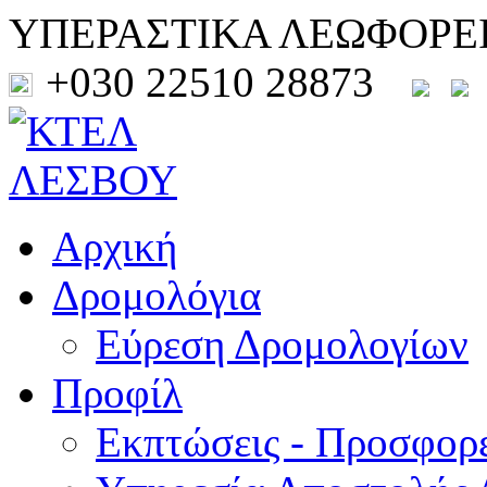
ΥΠΕΡΑΣΤΙΚΑ ΛΕΩΦΟΡΕ
+030 22510 28873
Αρχική
Δρομολόγια
Εύρεση Δρομολογίων
Προφίλ
Εκπτώσεις - Προσφορ