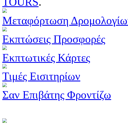
TOURS
.
Μεταφόρτωση Δρομολογίω
Εκπτώσεις Προσφορές
Εκπτωτικές Κάρτες
Τιμές Εισιτηρίων
Σαν Επιβάτης Φροντίζω