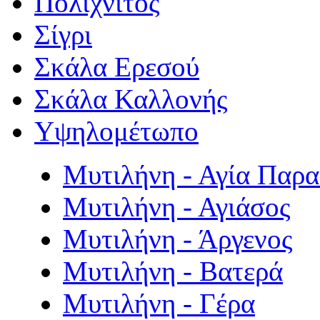
Πολιχνίτος
Σίγρι
Σκάλα Ερεσού
Σκάλα Καλλονής
Υψηλομέτωπο
Μυτιλήνη - Αγία Παρ
Μυτιλήνη - Αγιάσος
Μυτιλήνη - Άργενος
Μυτιλήνη - Βατερά
Μυτιλήνη - Γέρα