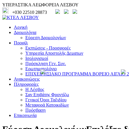
ΥΠΕΡΑΣΤΙΚΑ ΛΕΩΦΟΡΕΙΑ ΛΕΣΒΟΥ
+030 22510 28873
Αρχική
Δρομολόγια
Εύρεση Δρομολογίων
Προφίλ
Εκπτώσεις - Προσφορές
Υπηρεσία Αποστολής Δεματων
Ισολογισμοί
Πρόσκληση Γεν. Συν.
Ερωτηματολόγιο
ΕΠΙΧΕΙΡΗΣΙΑΚΟ ΠΡΟΓΡΑΜΜΑ ΒΟΡΕΙΟ ΑΙΓΑΙΟ 20
Ανακοινώσεις
Πληροφορίες
Η Λέσβος
Σαν Επιβάτης Φροντίζω
Γενικοί Όροι Ταξιδίου
Μεταφορά Κατοικιδίων
Πρόσβαση
Επικοινωνία