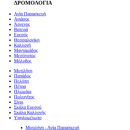
ΔΡΟΜΟΛΟΓΙΑ
Αγία Παρασκευή
Αγιάσος
Άργενος
Βατερά
Ερεσός
Θεσσαλονίκη
Καλλονή
Μανταμάδος
Μεσότοπος
Μόλυβος
Μυτιλήνη
Παπάδος
Πελόπη
Πέτρα
Πλωμάρι
Πολιχνίτος
Σίγρι
Σκάλα Ερεσού
Σκάλα Καλλονής
Υψηλομέτωπο
Μυτιλήνη - Αγία Παρασκευή