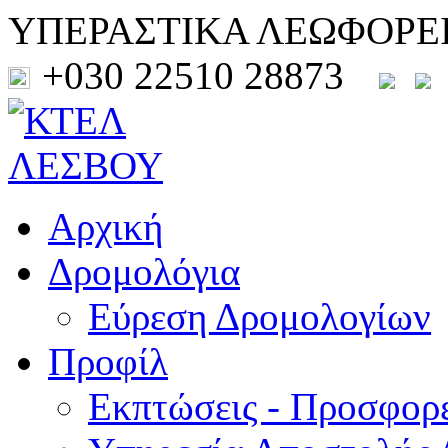
ΥΠΕΡΑΣΤΙΚΑ ΛΕΩΦΟΡΕ
+030 22510 28873
Αρχική
Δρομολόγια
Εύρεση Δρομολογίων
Προφίλ
Εκπτώσεις - Προσφορ