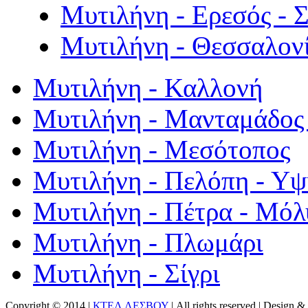
Μυτιλήνη - Ερεσός - 
Μυτιλήνη - Θεσσαλον
Μυτιλήνη - Καλλονή
Μυτιλήνη - Μανταμάδος 
Μυτιλήνη - Μεσότοπος
Μυτιλήνη - Πελόπη - Υ
Μυτιλήνη - Πέτρα - Μόλ
Μυτιλήνη - Πλωμάρι
Μυτιλήνη - Σίγρι
Copyright © 2014 |
ΚΤΕΛ ΛΕΣΒΟΥ
| All rights reserved | Design
& 