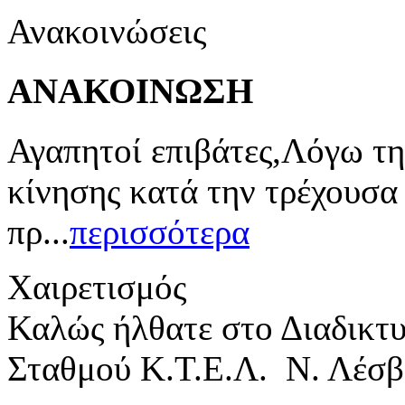
Ανακοινώσεις
ΑΝΑΚΟΙΝΩΣΗ
Αγαπητοί επιβάτες,Λόγω τη
κίνησης κατά την τρέχουσα
πρ...
περισσότερα
Χαιρετισμός
Καλώς ήλθατε στο Διαδικτ
Σταθμού Κ.Τ.Ε.Λ. Ν. Λέσβ