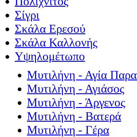
Πολιχνίτος
Σίγρι
Σκάλα Ερεσού
Σκάλα Καλλονής
Υψηλομέτωπο
Μυτιλήνη - Αγία Παρ
Μυτιλήνη - Αγιάσος
Μυτιλήνη - Άργενος
Μυτιλήνη - Βατερά
Μυτιλήνη - Γέρα