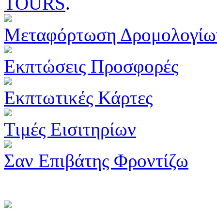
TOURS
.
Μεταφόρτωση Δρομολογίω
Εκπτώσεις Προσφορές
Εκπτωτικές Κάρτες
Τιμές Εισιτηρίων
Σαν Επιβάτης Φροντίζω