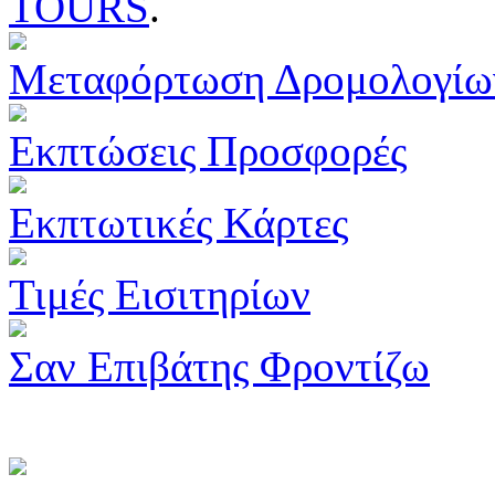
TOURS
.
Μεταφόρτωση Δρομολογίω
Εκπτώσεις Προσφορές
Εκπτωτικές Κάρτες
Τιμές Εισιτηρίων
Σαν Επιβάτης Φροντίζω