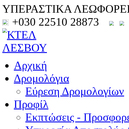
ΥΠΕΡΑΣΤΙΚΑ ΛΕΩΦΟΡΕ
+030 22510 28873
Αρχική
Δρομολόγια
Εύρεση Δρομολογίων
Προφίλ
Εκπτώσεις - Προσφορ