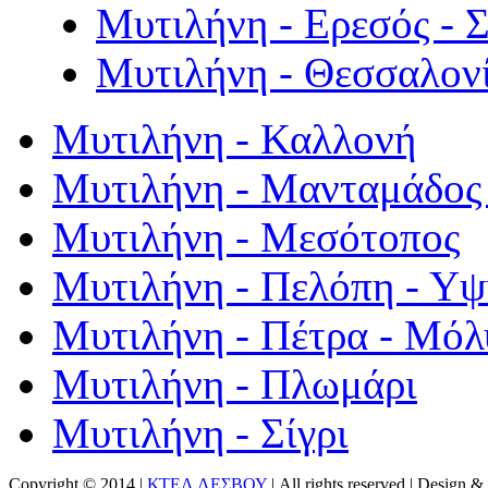
Μυτιλήνη - Ερεσός - 
Μυτιλήνη - Θεσσαλον
Μυτιλήνη - Καλλονή
Μυτιλήνη - Μανταμάδος 
Μυτιλήνη - Μεσότοπος
Μυτιλήνη - Πελόπη - Υ
Μυτιλήνη - Πέτρα - Μόλ
Μυτιλήνη - Πλωμάρι
Μυτιλήνη - Σίγρι
Copyright © 2014 |
ΚΤΕΛ ΛΕΣΒΟΥ
| All rights reserved | Design
& 