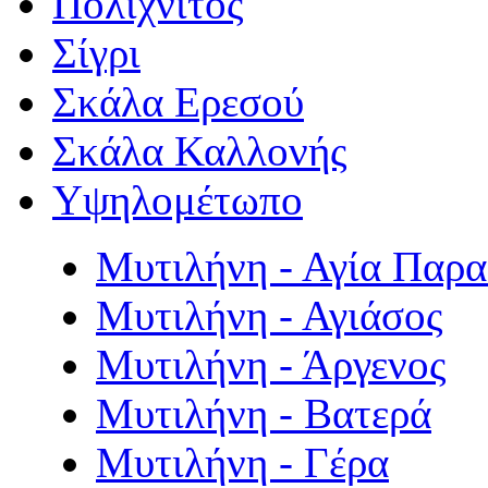
Πολιχνίτος
Σίγρι
Σκάλα Ερεσού
Σκάλα Καλλονής
Υψηλομέτωπο
Μυτιλήνη - Αγία Παρ
Μυτιλήνη - Αγιάσος
Μυτιλήνη - Άργενος
Μυτιλήνη - Βατερά
Μυτιλήνη - Γέρα