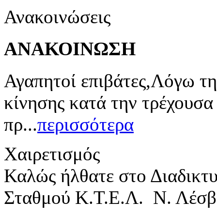
Ανακοινώσεις
ΑΝΑΚΟΙΝΩΣΗ
Αγαπητοί επιβάτες,Λόγω τη
κίνησης κατά την τρέχουσα
πρ...
περισσότερα
Χαιρετισμός
Καλώς ήλθατε στο Διαδικτ
Σταθμού Κ.Τ.Ε.Λ. Ν. Λέσβ