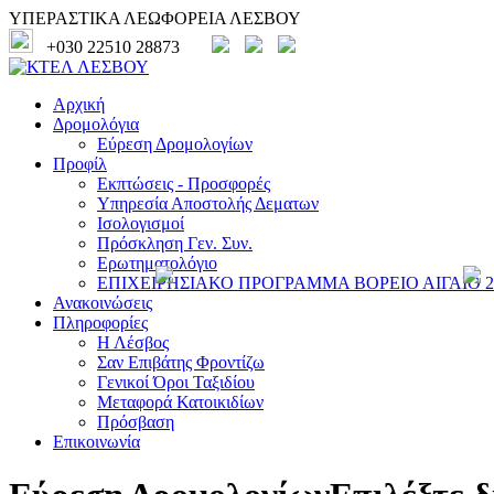
ΥΠΕΡΑΣΤΙΚΑ ΛΕΩΦΟΡΕΙΑ ΛΕΣΒΟΥ
+030 22510 28873
Αρχική
Δρομολόγια
Εύρεση Δρομολογίων
Προφίλ
Εκπτώσεις - Προσφορές
Υπηρεσία Αποστολής Δεματων
Ισολογισμοί
Πρόσκληση Γεν. Συν.
Ερωτηματολόγιο
ΕΠΙΧΕΙΡΗΣΙΑΚΟ ΠΡΟΓΡΑΜΜΑ ΒΟΡΕΙΟ ΑΙΓΑΙΟ 20
Ανακοινώσεις
Πληροφορίες
Η Λέσβος
Σαν Επιβάτης Φροντίζω
Γενικοί Όροι Ταξιδίου
Μεταφορά Κατοικιδίων
Πρόσβαση
Επικοινωνία