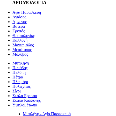
ΔΡΟΜΟΛΟΓΙΑ
Αγία Παρασκευή
Αγιάσος
Άργενος
Βατερά
Ερεσός
Θεσσαλονίκη
Καλλονή
Μανταμάδος
Μεσότοπος
Μόλυβος
Μυτιλήνη
Παπάδος
Πελόπη
Πέτρα
Πλωμάρι
Πολιχνίτος
Σίγρι
Σκάλα Ερεσού
Σκάλα Καλλονής
Υψηλομέτωπο
Μυτιλήνη - Αγία Παρασκευή