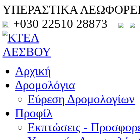
ΥΠΕΡΑΣΤΙΚΑ ΛΕΩΦΟΡΕ
+030 22510 28873
Αρχική
Δρομολόγια
Εύρεση Δρομολογίων
Προφίλ
Εκπτώσεις - Προσφορ