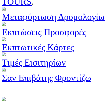
TOURS
.
Μεταφόρτωση Δρομολογίω
Εκπτώσεις Προσφορές
Εκπτωτικές Κάρτες
Τιμές Εισιτηρίων
Σαν Επιβάτης Φροντίζω