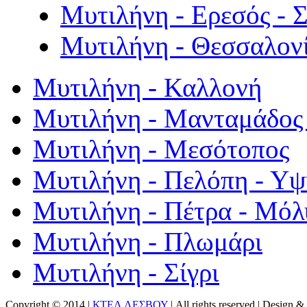
Μυτιλήνη - Ερεσός - 
Μυτιλήνη - Θεσσαλον
Μυτιλήνη - Καλλονή
Μυτιλήνη - Μανταμάδος 
Μυτιλήνη - Μεσότοπος
Μυτιλήνη - Πελόπη - Υ
Μυτιλήνη - Πέτρα - Μόλ
Μυτιλήνη - Πλωμάρι
Μυτιλήνη - Σίγρι
Copyright © 2014 |
ΚΤΕΛ ΛΕΣΒΟΥ
| All rights reserved | Design
& 