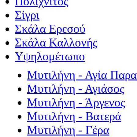
Πολιχνίτος
Σίγρι
Σκάλα Ερεσού
Σκάλα Καλλονής
Υψηλομέτωπο
Μυτιλήνη - Αγία Παρ
Μυτιλήνη - Αγιάσος
Μυτιλήνη - Άργενος
Μυτιλήνη - Βατερά
Μυτιλήνη - Γέρα