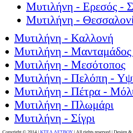
Μυτιλήνη - Ερεσός - 
Μυτιλήνη - Θεσσαλον
Μυτιλήνη - Καλλονή
Μυτιλήνη - Μανταμάδος 
Μυτιλήνη - Μεσότοπος
Μυτιλήνη - Πελόπη - Υ
Μυτιλήνη - Πέτρα - Μόλ
Μυτιλήνη - Πλωμάρι
Μυτιλήνη - Σίγρι
Copyright © 2014 |
ΚΤΕΛ ΛΕΣΒΟΥ
| All rights reserved | Design
& 