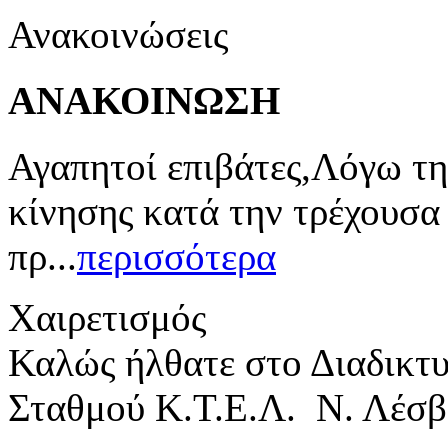
Ανακοινώσεις
ΑΝΑΚΟΙΝΩΣΗ
Αγαπητοί επιβάτες,Λόγω τη
κίνησης κατά την τρέχουσα
πρ...
περισσότερα
Χαιρετισμός
Καλώς ήλθατε στο Διαδικτ
Σταθμού Κ.Τ.Ε.Λ. Ν. Λέσβ