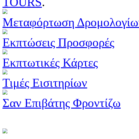
TOURS
.
Μεταφόρτωση Δρομολογίω
Εκπτώσεις Προσφορές
Εκπτωτικές Κάρτες
Τιμές Εισιτηρίων
Σαν Επιβάτης Φροντίζω