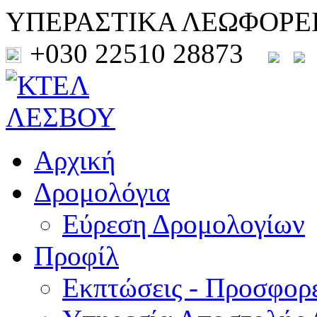
ΥΠΕΡΑΣΤΙΚΑ ΛΕΩΦΟΡΕ
+030 22510 28873
Αρχική
Δρομολόγια
Εύρεση Δρομολογίων
Προφίλ
Εκπτώσεις - Προσφορ