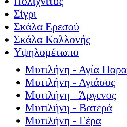
Πολιχνίτος
Σίγρι
Σκάλα Ερεσού
Σκάλα Καλλονής
Υψηλομέτωπο
Μυτιλήνη - Αγία Παρ
Μυτιλήνη - Αγιάσος
Μυτιλήνη - Άργενος
Μυτιλήνη - Βατερά
Μυτιλήνη - Γέρα