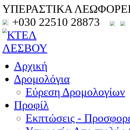
ΥΠΕΡΑΣΤΙΚΑ ΛΕΩΦΟΡΕ
+030 22510 28873
Αρχική
Δρομολόγια
Εύρεση Δρομολογίων
Προφίλ
Εκπτώσεις - Προσφορ