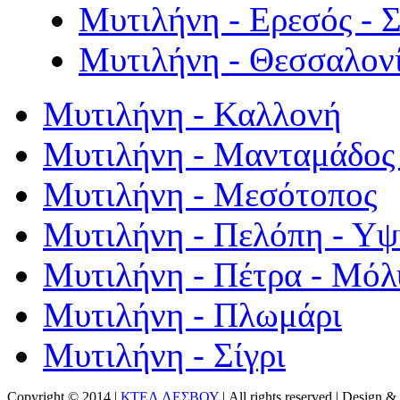
Μυτιλήνη - Ερεσός - 
Μυτιλήνη - Θεσσαλον
Μυτιλήνη - Καλλονή
Μυτιλήνη - Μανταμάδος 
Μυτιλήνη - Μεσότοπος
Μυτιλήνη - Πελόπη - Υ
Μυτιλήνη - Πέτρα - Μόλ
Μυτιλήνη - Πλωμάρι
Μυτιλήνη - Σίγρι
Copyright © 2014 |
ΚΤΕΛ ΛΕΣΒΟΥ
| All rights reserved | Design
& 