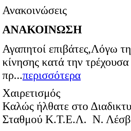
Ανακοινώσεις
ΑΝΑΚΟΙΝΩΣΗ
Αγαπητοί επιβάτες,Λόγω τη
κίνησης κατά την τρέχουσα
πρ...
περισσότερα
Χαιρετισμός
Καλώς ήλθατε στο Διαδικτ
Σταθμού Κ.Τ.Ε.Λ. Ν. Λέσβ