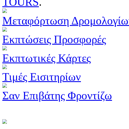
TOURS
.
Μεταφόρτωση Δρομολογίω
Εκπτώσεις Προσφορές
Εκπτωτικές Κάρτες
Τιμές Εισιτηρίων
Σαν Επιβάτης Φροντίζω