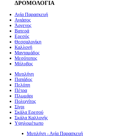
ΔΡΟΜΟΛΟΓΙΑ
Αγία Παρασκευή
Αγιάσος
Άργενος
Βατερά
Ερεσός
Θεσσαλονίκη
Καλλονή
Μανταμάδος
Μεσότοπος
Μόλυβος
Μυτιλήνη
Παπάδος
Πελόπη
Πέτρα
Πλωμάρι
Πολιχνίτος
Σίγρι
Σκάλα Ερεσού
Σκάλα Καλλονής
Υψηλομέτωπο
Μυτιλήνη - Αγία Παρασκευή