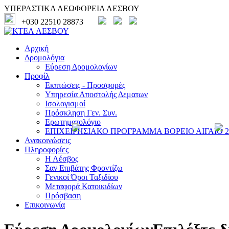
ΥΠΕΡΑΣΤΙΚΑ ΛΕΩΦΟΡΕΙΑ ΛΕΣΒΟΥ
+030 22510 28873
Αρχική
Δρομολόγια
Εύρεση Δρομολογίων
Προφίλ
Εκπτώσεις - Προσφορές
Υπηρεσία Αποστολής Δεματων
Ισολογισμοί
Πρόσκληση Γεν. Συν.
Ερωτηματολόγιο
ΕΠΙΧΕΙΡΗΣΙΑΚΟ ΠΡΟΓΡΑΜΜΑ ΒΟΡΕΙΟ ΑΙΓΑΙΟ 20
Ανακοινώσεις
Πληροφορίες
Η Λέσβος
Σαν Επιβάτης Φροντίζω
Γενικοί Όροι Ταξιδίου
Μεταφορά Κατοικιδίων
Πρόσβαση
Επικοινωνία