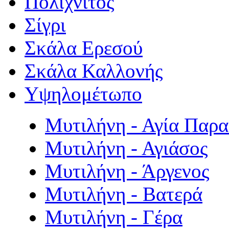
Πολιχνίτος
Σίγρι
Σκάλα Ερεσού
Σκάλα Καλλονής
Υψηλομέτωπο
Μυτιλήνη - Αγία Παρ
Μυτιλήνη - Αγιάσος
Μυτιλήνη - Άργενος
Μυτιλήνη - Βατερά
Μυτιλήνη - Γέρα