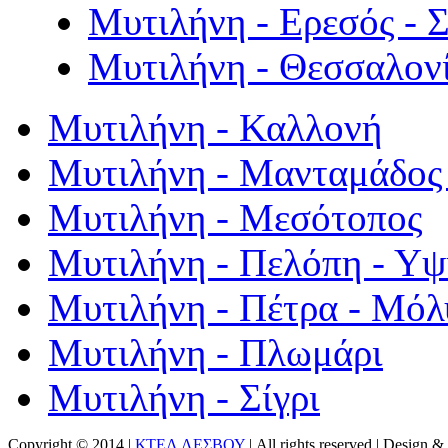
Μυτιλήνη - Ερεσός - 
Μυτιλήνη - Θεσσαλον
Μυτιλήνη - Καλλονή
Μυτιλήνη - Μανταμάδος 
Μυτιλήνη - Μεσότοπος
Μυτιλήνη - Πελόπη - Υ
Μυτιλήνη - Πέτρα - Μόλ
Μυτιλήνη - Πλωμάρι
Μυτιλήνη - Σίγρι
Copyright © 2014 |
ΚΤΕΛ ΛΕΣΒΟΥ
| All rights reserved | Design
& 