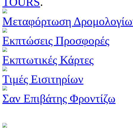
TOURS
.
Μεταφόρτωση Δρομολογίω
Εκπτώσεις Προσφορές
Εκπτωτικές Κάρτες
Τιμές Εισιτηρίων
Σαν Επιβάτης Φροντίζω