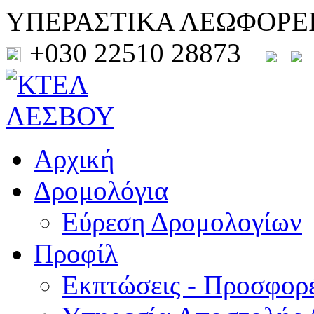
ΥΠΕΡΑΣΤΙΚΑ ΛΕΩΦΟΡΕ
+030 22510 28873
Αρχική
Δρομολόγια
Εύρεση Δρομολογίων
Προφίλ
Εκπτώσεις - Προσφορ