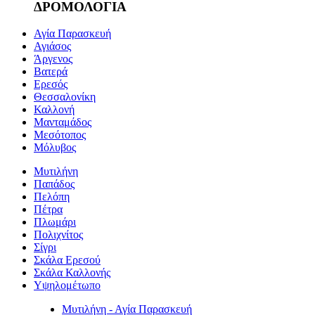
ΔΡΟΜΟΛΟΓΙΑ
Αγία Παρασκευή
Αγιάσος
Άργενος
Βατερά
Ερεσός
Θεσσαλονίκη
Καλλονή
Μανταμάδος
Μεσότοπος
Μόλυβος
Μυτιλήνη
Παπάδος
Πελόπη
Πέτρα
Πλωμάρι
Πολιχνίτος
Σίγρι
Σκάλα Ερεσού
Σκάλα Καλλονής
Υψηλομέτωπο
Μυτιλήνη - Αγία Παρασκευή