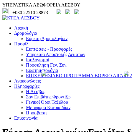
ΥΠΕΡΑΣΤΙΚΑ ΛΕΩΦΟΡΕΙΑ ΛΕΣΒΟΥ
+030 22510 28873
Αρχική
Δρομολόγια
Εύρεση Δρομολογίων
Προφίλ
Εκπτώσεις - Προσφορές
Υπηρεσία Αποστολής Δεματων
Ισολογισμοί
Πρόσκληση Γεν. Συν.
Ερωτηματολόγιο
ΕΠΙΧΕΙΡΗΣΙΑΚΟ ΠΡΟΓΡΑΜΜΑ ΒΟΡΕΙΟ ΑΙΓΑΙΟ 20
Ανακοινώσεις
Πληροφορίες
Η Λέσβος
Σαν Επιβάτης Φροντίζω
Γενικοί Όροι Ταξιδίου
Μεταφορά Κατοικιδίων
Πρόσβαση
Επικοινωνία