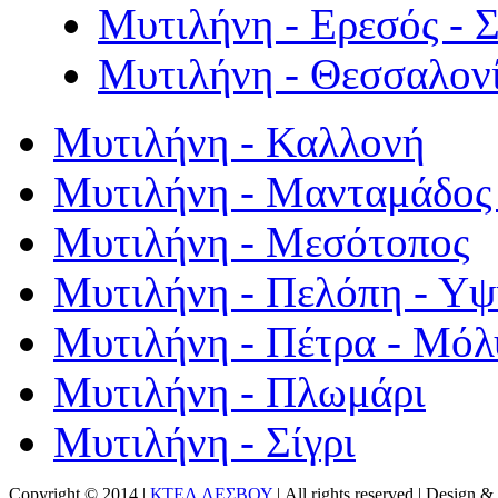
Μυτιλήνη - Ερεσός - 
Μυτιλήνη - Θεσσαλον
Μυτιλήνη - Καλλονή
Μυτιλήνη - Μανταμάδος 
Μυτιλήνη - Μεσότοπος
Μυτιλήνη - Πελόπη - Υ
Μυτιλήνη - Πέτρα - Μόλ
Μυτιλήνη - Πλωμάρι
Μυτιλήνη - Σίγρι
Copyright © 2014 |
ΚΤΕΛ ΛΕΣΒΟΥ
| All rights reserved | Design
& 