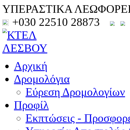
ΥΠΕΡΑΣΤΙΚΑ ΛΕΩΦΟΡΕ
+030 22510 28873
Αρχική
Δρομολόγια
Εύρεση Δρομολογίων
Προφίλ
Εκπτώσεις - Προσφορ