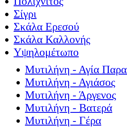
Πολιχνίτος
Σίγρι
Σκάλα Ερεσού
Σκάλα Καλλονής
Υψηλομέτωπο
Μυτιλήνη - Αγία Παρ
Μυτιλήνη - Αγιάσος
Μυτιλήνη - Άργενος
Μυτιλήνη - Βατερά
Μυτιλήνη - Γέρα