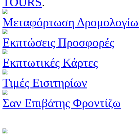
TOURS
.
Μεταφόρτωση Δρομολογίω
Εκπτώσεις Προσφορές
Εκπτωτικές Κάρτες
Τιμές Εισιτηρίων
Σαν Επιβάτης Φροντίζω