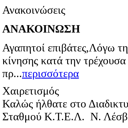
Ανακοινώσεις
ΑΝΑΚΟΙΝΩΣΗ
Αγαπητοί επιβάτες,Λόγω τη
κίνησης κατά την τρέχουσα
πρ...
περισσότερα
Χαιρετισμός
Καλώς ήλθατε στο Διαδικτ
Σταθμού Κ.Τ.Ε.Λ. Ν. Λέσβ