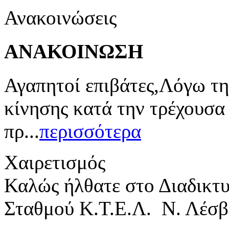
Ανακοινώσεις
ΑΝΑΚΟΙΝΩΣΗ
Αγαπητοί επιβάτες,Λόγω τη
κίνησης κατά την τρέχουσα
πρ...
περισσότερα
Χαιρετισμός
Καλώς ήλθατε στο Διαδικτ
Σταθμού Κ.Τ.Ε.Λ. Ν. Λέσβ