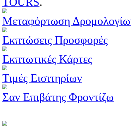
TOURS
.
Μεταφόρτωση Δρομολογίω
Εκπτώσεις Προσφορές
Εκπτωτικές Κάρτες
Τιμές Εισιτηρίων
Σαν Επιβάτης Φροντίζω