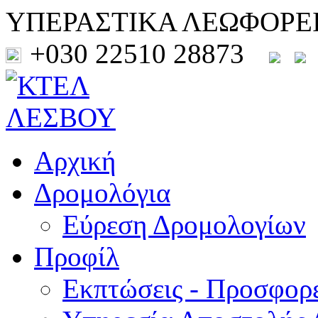
ΥΠΕΡΑΣΤΙΚΑ ΛΕΩΦΟΡΕ
+030 22510 28873
Αρχική
Δρομολόγια
Εύρεση Δρομολογίων
Προφίλ
Εκπτώσεις - Προσφορ