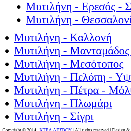
Μυτιλήνη - Ερεσός - 
Μυτιλήνη - Θεσσαλον
Μυτιλήνη - Καλλονή
Μυτιλήνη - Μανταμάδος 
Μυτιλήνη - Μεσότοπος
Μυτιλήνη - Πελόπη - Υ
Μυτιλήνη - Πέτρα - Μόλ
Μυτιλήνη - Πλωμάρι
Μυτιλήνη - Σίγρι
Copyright © 2014 |
ΚΤΕΛ ΛΕΣΒΟΥ
| All rights reserved | Design
& 