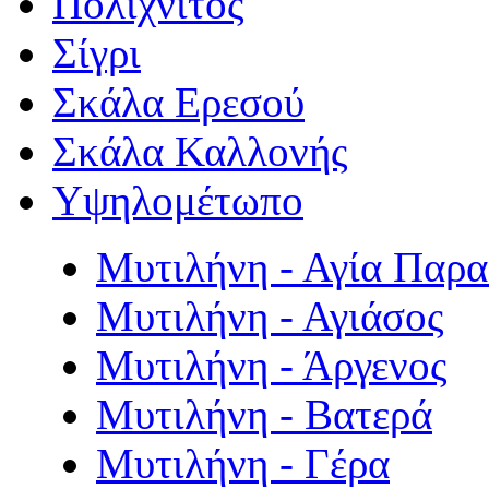
Πολιχνίτος
Σίγρι
Σκάλα Ερεσού
Σκάλα Καλλονής
Υψηλομέτωπο
Μυτιλήνη - Αγία Παρ
Μυτιλήνη - Αγιάσος
Μυτιλήνη - Άργενος
Μυτιλήνη - Βατερά
Μυτιλήνη - Γέρα