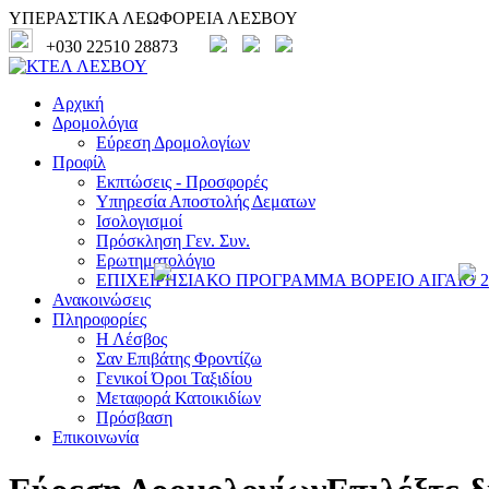
ΥΠΕΡΑΣΤΙΚΑ ΛΕΩΦΟΡΕΙΑ ΛΕΣΒΟΥ
+030 22510 28873
Αρχική
Δρομολόγια
Εύρεση Δρομολογίων
Προφίλ
Εκπτώσεις - Προσφορές
Υπηρεσία Αποστολής Δεματων
Ισολογισμοί
Πρόσκληση Γεν. Συν.
Ερωτηματολόγιο
ΕΠΙΧΕΙΡΗΣΙΑΚΟ ΠΡΟΓΡΑΜΜΑ ΒΟΡΕΙΟ ΑΙΓΑΙΟ 20
Ανακοινώσεις
Πληροφορίες
Η Λέσβος
Σαν Επιβάτης Φροντίζω
Γενικοί Όροι Ταξιδίου
Μεταφορά Κατοικιδίων
Πρόσβαση
Επικοινωνία