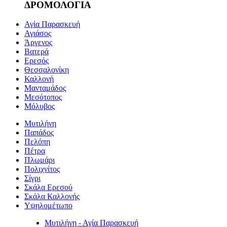
ΔΡΟΜΟΛΟΓΙΑ
Αγία Παρασκευή
Αγιάσος
Άργενος
Βατερά
Ερεσός
Θεσσαλονίκη
Καλλονή
Μανταμάδος
Μεσότοπος
Μόλυβος
Μυτιλήνη
Παπάδος
Πελόπη
Πέτρα
Πλωμάρι
Πολιχνίτος
Σίγρι
Σκάλα Ερεσού
Σκάλα Καλλονής
Υψηλομέτωπο
Μυτιλήνη - Αγία Παρασκευή