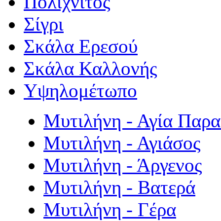
Πολιχνίτος
Σίγρι
Σκάλα Ερεσού
Σκάλα Καλλονής
Υψηλομέτωπο
Μυτιλήνη - Αγία Παρ
Μυτιλήνη - Αγιάσος
Μυτιλήνη - Άργενος
Μυτιλήνη - Βατερά
Μυτιλήνη - Γέρα