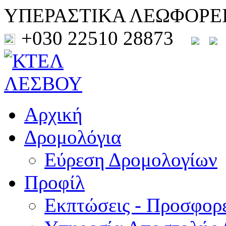
ΥΠΕΡΑΣΤΙΚΑ ΛΕΩΦΟΡΕ
+030 22510 28873
Αρχική
Δρομολόγια
Εύρεση Δρομολογίων
Προφίλ
Εκπτώσεις - Προσφορ