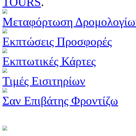
TOURS
.
Μεταφόρτωση Δρομολογίω
Εκπτώσεις Προσφορές
Εκπτωτικές Κάρτες
Τιμές Εισιτηρίων
Σαν Επιβάτης Φροντίζω