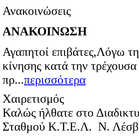
Ανακοινώσεις
ΑΝΑΚΟΙΝΩΣΗ
Αγαπητοί επιβάτες,Λόγω τη
κίνησης κατά την τρέχουσα
πρ...
περισσότερα
Χαιρετισμός
Καλώς ήλθατε στο Διαδικτ
Σταθμού Κ.Τ.Ε.Λ. Ν. Λέσβ