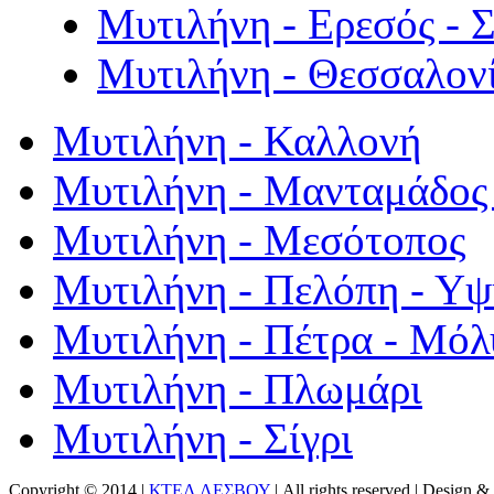
Μυτιλήνη - Ερεσός - 
Μυτιλήνη - Θεσσαλον
Μυτιλήνη - Καλλονή
Μυτιλήνη - Μανταμάδος 
Μυτιλήνη - Μεσότοπος
Μυτιλήνη - Πελόπη - Υ
Μυτιλήνη - Πέτρα - Μόλ
Μυτιλήνη - Πλωμάρι
Μυτιλήνη - Σίγρι
Copyright © 2014 |
ΚΤΕΛ ΛΕΣΒΟΥ
| All rights reserved | Design
& 