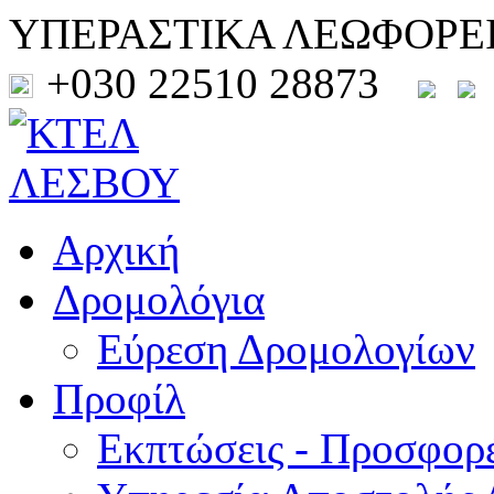
ΥΠΕΡΑΣΤΙΚΑ ΛΕΩΦΟΡΕ
+030 22510 28873
Αρχική
Δρομολόγια
Εύρεση Δρομολογίων
Προφίλ
Εκπτώσεις - Προσφορ