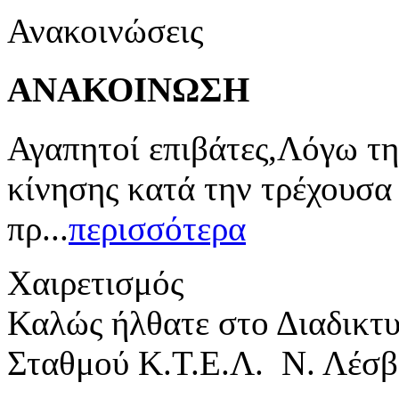
Ανακοινώσεις
ΑΝΑΚΟΙΝΩΣΗ
Αγαπητοί επιβάτες,Λόγω τη
κίνησης κατά την τρέχουσα
πρ...
περισσότερα
Χαιρετισμός
Καλώς ήλθατε στο Διαδικτ
Σταθμού Κ.Τ.Ε.Λ. Ν. Λέσβ