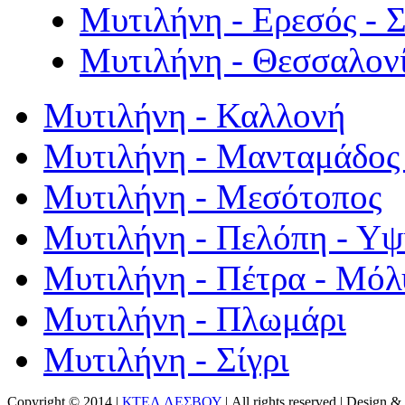
Μυτιλήνη - Ερεσός - 
Μυτιλήνη - Θεσσαλον
Μυτιλήνη - Καλλονή
Μυτιλήνη - Μανταμάδος 
Μυτιλήνη - Μεσότοπος
Μυτιλήνη - Πελόπη - Υ
Μυτιλήνη - Πέτρα - Μόλ
Μυτιλήνη - Πλωμάρι
Μυτιλήνη - Σίγρι
Copyright © 2014 |
ΚΤΕΛ ΛΕΣΒΟΥ
| All rights reserved | Design
& 