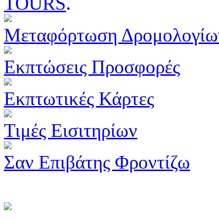
TOURS
.
Μεταφόρτωση Δρομολογίω
Εκπτώσεις Προσφορές
Εκπτωτικές Κάρτες
Τιμές Εισιτηρίων
Σαν Επιβάτης Φροντίζω