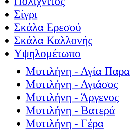
Πολιχνίτος
Σίγρι
Σκάλα Ερεσού
Σκάλα Καλλονής
Υψηλομέτωπο
Μυτιλήνη - Αγία Παρ
Μυτιλήνη - Αγιάσος
Μυτιλήνη - Άργενος
Μυτιλήνη - Βατερά
Μυτιλήνη - Γέρα