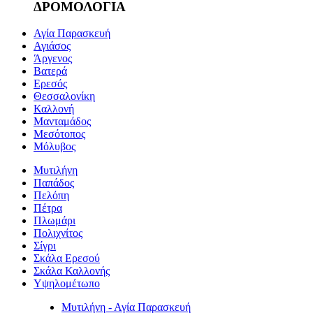
ΔΡΟΜΟΛΟΓΙΑ
Αγία Παρασκευή
Αγιάσος
Άργενος
Βατερά
Ερεσός
Θεσσαλονίκη
Καλλονή
Μανταμάδος
Μεσότοπος
Μόλυβος
Μυτιλήνη
Παπάδος
Πελόπη
Πέτρα
Πλωμάρι
Πολιχνίτος
Σίγρι
Σκάλα Ερεσού
Σκάλα Καλλονής
Υψηλομέτωπο
Μυτιλήνη - Αγία Παρασκευή