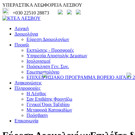
ΥΠΕΡΑΣΤΙΚΑ ΛΕΩΦΟΡΕΙΑ ΛΕΣΒΟΥ
+030 22510 28873
Αρχική
Δρομολόγια
Εύρεση Δρομολογίων
Προφίλ
Εκπτώσεις - Προσφορές
Υπηρεσία Αποστολής Δεματων
Ισολογισμοί
Πρόσκληση Γεν. Συν.
Ερωτηματολόγιο
ΕΠΙΧΕΙΡΗΣΙΑΚΟ ΠΡΟΓΡΑΜΜΑ ΒΟΡΕΙΟ ΑΙΓΑΙΟ 20
Ανακοινώσεις
Πληροφορίες
Η Λέσβος
Σαν Επιβάτης Φροντίζω
Γενικοί Όροι Ταξιδίου
Μεταφορά Κατοικιδίων
Πρόσβαση
Επικοινωνία