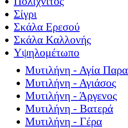
Πολιχνίτος
Σίγρι
Σκάλα Ερεσού
Σκάλα Καλλονής
Υψηλομέτωπο
Μυτιλήνη - Αγία Παρ
Μυτιλήνη - Αγιάσος
Μυτιλήνη - Άργενος
Μυτιλήνη - Βατερά
Μυτιλήνη - Γέρα