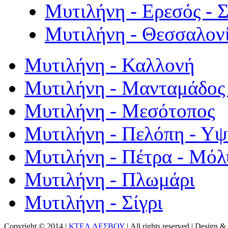
Μυτιλήνη - Ερεσός - 
Μυτιλήνη - Θεσσαλον
Μυτιλήνη - Καλλονή
Μυτιλήνη - Μανταμάδος 
Μυτιλήνη - Μεσότοπος
Μυτιλήνη - Πελόπη - Υ
Μυτιλήνη - Πέτρα - Μόλ
Μυτιλήνη - Πλωμάρι
Μυτιλήνη - Σίγρι
Copyright © 2014 |
ΚΤΕΛ ΛΕΣΒΟΥ
| All rights reserved | Design
& 