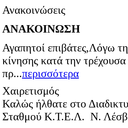
Ανακοινώσεις
ΑΝΑΚΟΙΝΩΣΗ
Αγαπητοί επιβάτες,Λόγω τη
κίνησης κατά την τρέχουσα
πρ...
περισσότερα
Χαιρετισμός
Καλώς ήλθατε στο Διαδικτ
Σταθμού Κ.Τ.Ε.Λ. Ν. Λέσβ