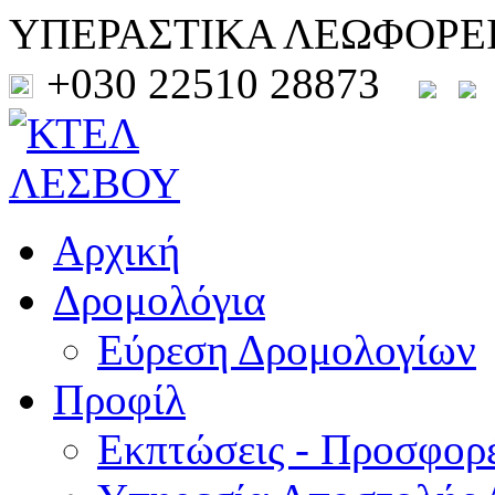
ΥΠΕΡΑΣΤΙΚΑ ΛΕΩΦΟΡΕ
+030 22510 28873
Αρχική
Δρομολόγια
Εύρεση Δρομολογίων
Προφίλ
Εκπτώσεις - Προσφορ