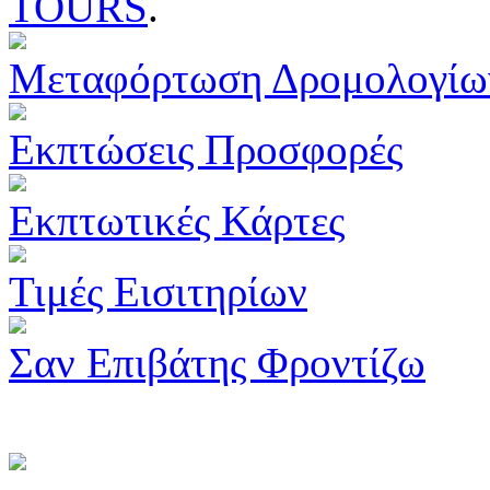
TOURS
.
Μεταφόρτωση Δρομολογίω
Εκπτώσεις Προσφορές
Εκπτωτικές Κάρτες
Τιμές Εισιτηρίων
Σαν Επιβάτης Φροντίζω