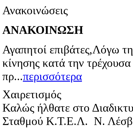
Ανακοινώσεις
ΑΝΑΚΟΙΝΩΣΗ
Αγαπητοί επιβάτες,Λόγω τη
κίνησης κατά την τρέχουσα
πρ...
περισσότερα
Χαιρετισμός
Καλώς ήλθατε στο Διαδικτ
Σταθμού Κ.Τ.Ε.Λ. Ν. Λέσβ