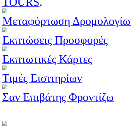
TOURS
.
Μεταφόρτωση Δρομολογίω
Εκπτώσεις Προσφορές
Εκπτωτικές Κάρτες
Τιμές Εισιτηρίων
Σαν Επιβάτης Φροντίζω