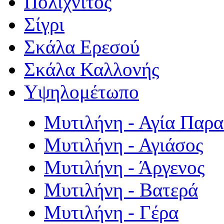
Πολιχνίτος
Σίγρι
Σκάλα Ερεσού
Σκάλα Καλλονής
Υψηλομέτωπο
Μυτιλήνη - Αγία Παρ
Μυτιλήνη - Αγιάσος
Μυτιλήνη - Άργενος
Μυτιλήνη - Βατερά
Μυτιλήνη - Γέρα