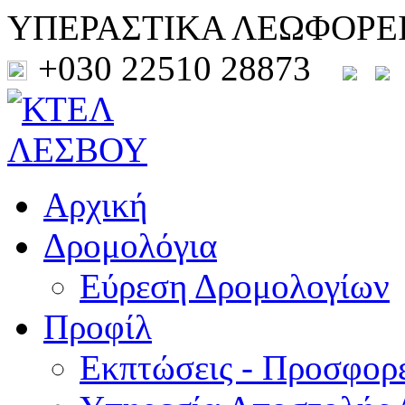
ΥΠΕΡΑΣΤΙΚΑ ΛΕΩΦΟΡΕ
+030 22510 28873
Αρχική
Δρομολόγια
Εύρεση Δρομολογίων
Προφίλ
Εκπτώσεις - Προσφορ