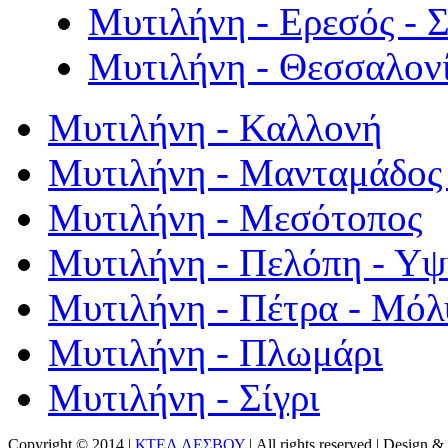
Μυτιλήνη - Ερεσός - 
Μυτιλήνη - Θεσσαλον
Μυτιλήνη - Καλλονή
Μυτιλήνη - Μανταμάδος 
Μυτιλήνη - Μεσότοπος
Μυτιλήνη - Πελόπη - Υ
Μυτιλήνη - Πέτρα - Μόλ
Μυτιλήνη - Πλωμάρι
Μυτιλήνη - Σίγρι
Copyright © 2014 |
ΚΤΕΛ ΛΕΣΒΟΥ
| All rights reserved | Design
& 