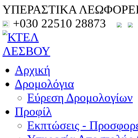
ΥΠΕΡΑΣΤΙΚΑ ΛΕΩΦΟΡΕ
+030 22510 28873
Αρχική
Δρομολόγια
Εύρεση Δρομολογίων
Προφίλ
Εκπτώσεις - Προσφορ