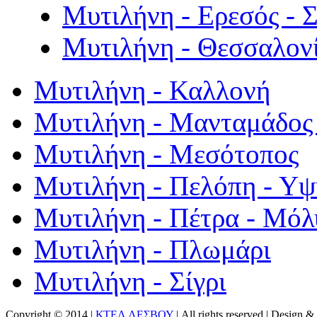
Μυτιλήνη - Ερεσός - 
Μυτιλήνη - Θεσσαλον
Μυτιλήνη - Καλλονή
Μυτιλήνη - Μανταμάδος 
Μυτιλήνη - Μεσότοπος
Μυτιλήνη - Πελόπη - Υ
Μυτιλήνη - Πέτρα - Μόλ
Μυτιλήνη - Πλωμάρι
Μυτιλήνη - Σίγρι
Copyright © 2014 |
ΚΤΕΛ ΛΕΣΒΟΥ
| All rights reserved | Design
& 