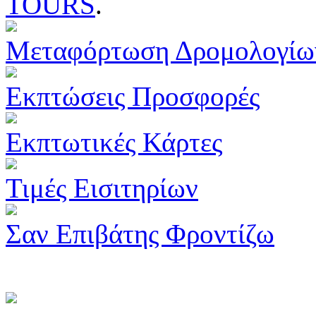
TOURS
.
Μεταφόρτωση Δρομολογίω
Εκπτώσεις Προσφορές
Εκπτωτικές Κάρτες
Τιμές Εισιτηρίων
Σαν Επιβάτης Φροντίζω