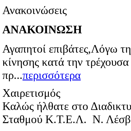
Ανακοινώσεις
ΑΝΑΚΟΙΝΩΣΗ
Αγαπητοί επιβάτες,Λόγω τη
κίνησης κατά την τρέχουσα
πρ...
περισσότερα
Χαιρετισμός
Καλώς ήλθατε στο Διαδικτ
Σταθμού Κ.Τ.Ε.Λ. Ν. Λέσβ