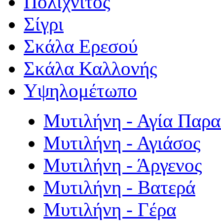
Πολιχνίτος
Σίγρι
Σκάλα Ερεσού
Σκάλα Καλλονής
Υψηλομέτωπο
Μυτιλήνη - Αγία Παρ
Μυτιλήνη - Αγιάσος
Μυτιλήνη - Άργενος
Μυτιλήνη - Βατερά
Μυτιλήνη - Γέρα