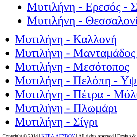
Μυτιλήνη - Ερεσός - 
Μυτιλήνη - Θεσσαλον
Μυτιλήνη - Καλλονή
Μυτιλήνη - Μανταμάδος 
Μυτιλήνη - Μεσότοπος
Μυτιλήνη - Πελόπη - Υ
Μυτιλήνη - Πέτρα - Μόλ
Μυτιλήνη - Πλωμάρι
Μυτιλήνη - Σίγρι
Copyright © 2014 |
ΚΤΕΛ ΛΕΣΒΟΥ
| All rights reserved | Design
& 