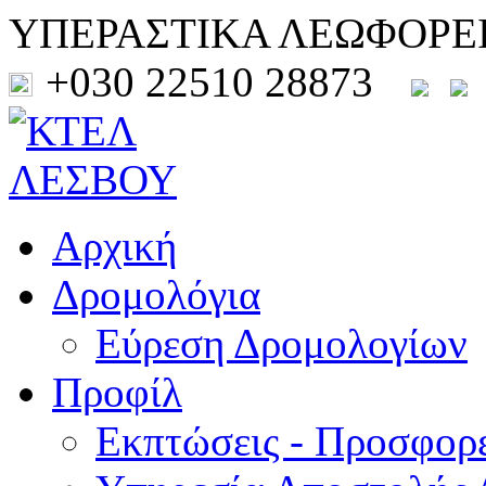
ΥΠΕΡΑΣΤΙΚΑ ΛΕΩΦΟΡΕ
+030 22510 28873
Αρχική
Δρομολόγια
Εύρεση Δρομολογίων
Προφίλ
Εκπτώσεις - Προσφορ