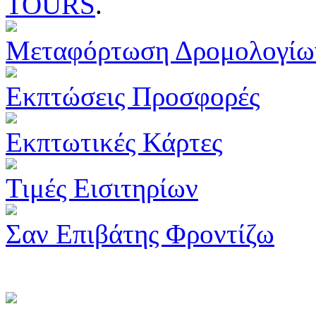
TOURS
.
Μεταφόρτωση Δρομολογίω
Εκπτώσεις Προσφορές
Εκπτωτικές Κάρτες
Τιμές Εισιτηρίων
Σαν Επιβάτης Φροντίζω