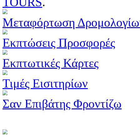
TOURS
.
Μεταφόρτωση Δρομολογίω
Εκπτώσεις Προσφορές
Εκπτωτικές Κάρτες
Τιμές Εισιτηρίων
Σαν Επιβάτης Φροντίζω