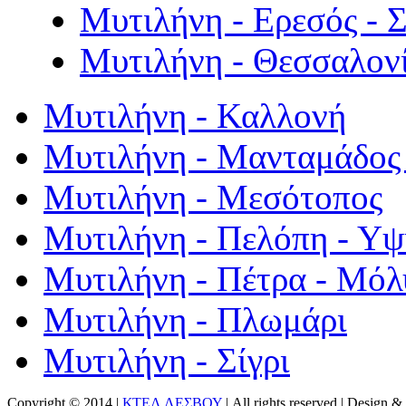
Μυτιλήνη - Ερεσός - 
Μυτιλήνη - Θεσσαλον
Μυτιλήνη - Καλλονή
Μυτιλήνη - Μανταμάδος 
Μυτιλήνη - Μεσότοπος
Μυτιλήνη - Πελόπη - Υ
Μυτιλήνη - Πέτρα - Μόλ
Μυτιλήνη - Πλωμάρι
Μυτιλήνη - Σίγρι
Copyright © 2014 |
ΚΤΕΛ ΛΕΣΒΟΥ
| All rights reserved | Design
& 