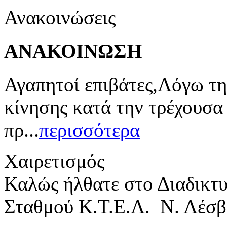
Ανακοινώσεις
ΑΝΑΚΟΙΝΩΣΗ
Αγαπητοί επιβάτες,Λόγω τη
κίνησης κατά την τρέχουσα
πρ...
περισσότερα
Χαιρετισμός
Καλώς ήλθατε στο Διαδικτ
Σταθμού Κ.Τ.Ε.Λ. Ν. Λέσβ