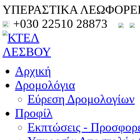
ΥΠΕΡΑΣΤΙΚΑ ΛΕΩΦΟΡΕ
+030 22510 28873
Αρχική
Δρομολόγια
Εύρεση Δρομολογίων
Προφίλ
Εκπτώσεις - Προσφορ