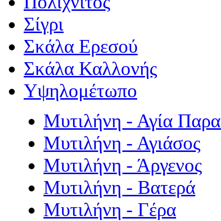
Πολιχνίτος
Σίγρι
Σκάλα Ερεσού
Σκάλα Καλλονής
Υψηλομέτωπο
Μυτιλήνη - Αγία Παρ
Μυτιλήνη - Αγιάσος
Μυτιλήνη - Άργενος
Μυτιλήνη - Βατερά
Μυτιλήνη - Γέρα