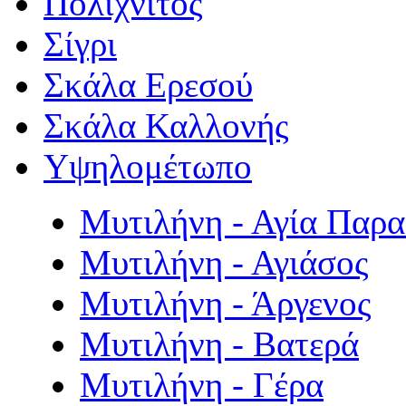
Πολιχνίτος
Σίγρι
Σκάλα Ερεσού
Σκάλα Καλλονής
Υψηλομέτωπο
Μυτιλήνη - Αγία Παρ
Μυτιλήνη - Αγιάσος
Μυτιλήνη - Άργενος
Μυτιλήνη - Βατερά
Μυτιλήνη - Γέρα