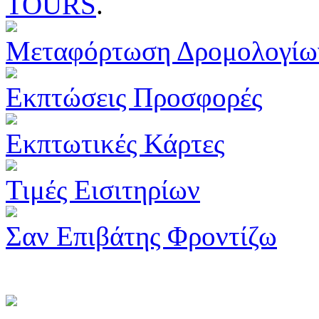
TOURS
.
Μεταφόρτωση Δρομολογίω
Εκπτώσεις Προσφορές
Εκπτωτικές Κάρτες
Τιμές Εισιτηρίων
Σαν Επιβάτης Φροντίζω