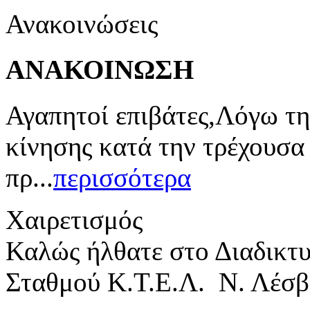
Ανακοινώσεις
ΑΝΑΚΟΙΝΩΣΗ
Αγαπητοί επιβάτες,Λόγω τη
κίνησης κατά την τρέχουσα
πρ...
περισσότερα
Χαιρετισμός
Καλώς ήλθατε στο Διαδικτ
Σταθμού Κ.Τ.Ε.Λ. Ν. Λέσβ