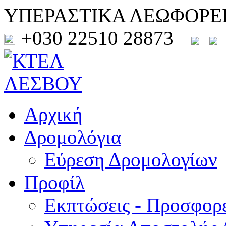
ΥΠΕΡΑΣΤΙΚΑ ΛΕΩΦΟΡΕ
+030 22510 28873
Αρχική
Δρομολόγια
Εύρεση Δρομολογίων
Προφίλ
Εκπτώσεις - Προσφορ