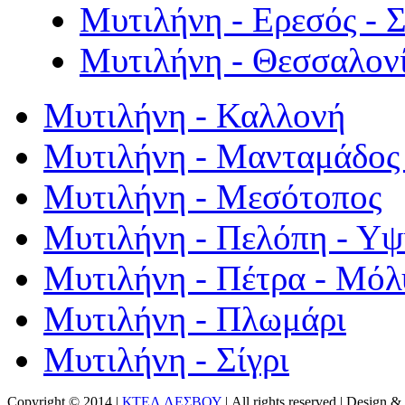
Μυτιλήνη - Ερεσός - 
Μυτιλήνη - Θεσσαλον
Μυτιλήνη - Καλλονή
Μυτιλήνη - Μανταμάδος 
Μυτιλήνη - Μεσότοπος
Μυτιλήνη - Πελόπη - Υ
Μυτιλήνη - Πέτρα - Μόλ
Μυτιλήνη - Πλωμάρι
Μυτιλήνη - Σίγρι
Copyright © 2014 |
ΚΤΕΛ ΛΕΣΒΟΥ
| All rights reserved | Design
& 