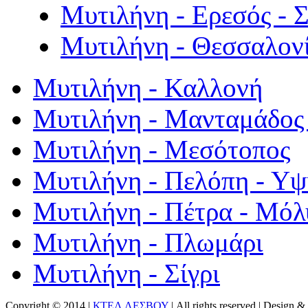
Μυτιλήνη - Ερεσός - 
Μυτιλήνη - Θεσσαλον
Μυτιλήνη - Καλλονή
Μυτιλήνη - Μανταμάδος 
Μυτιλήνη - Μεσότοπος
Μυτιλήνη - Πελόπη - Υ
Μυτιλήνη - Πέτρα - Μόλ
Μυτιλήνη - Πλωμάρι
Μυτιλήνη - Σίγρι
Copyright © 2014 |
ΚΤΕΛ ΛΕΣΒΟΥ
| All rights reserved | Design
& 