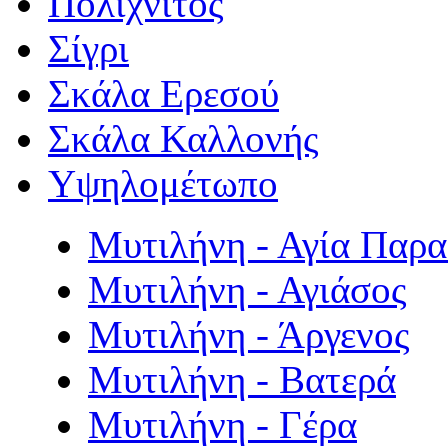
Πολιχνίτος
Σίγρι
Σκάλα Ερεσού
Σκάλα Καλλονής
Υψηλομέτωπο
Μυτιλήνη - Αγία Παρ
Μυτιλήνη - Αγιάσος
Μυτιλήνη - Άργενος
Μυτιλήνη - Βατερά
Μυτιλήνη - Γέρα