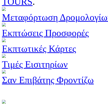
TOURS
.
Μεταφόρτωση Δρομολογίω
Εκπτώσεις Προσφορές
Εκπτωτικές Κάρτες
Τιμές Εισιτηρίων
Σαν Επιβάτης Φροντίζω