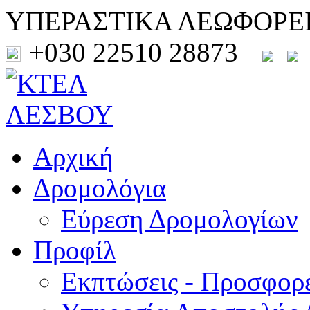
ΥΠΕΡΑΣΤΙΚΑ ΛΕΩΦΟΡΕ
+030 22510 28873
Αρχική
Δρομολόγια
Εύρεση Δρομολογίων
Προφίλ
Εκπτώσεις - Προσφορ