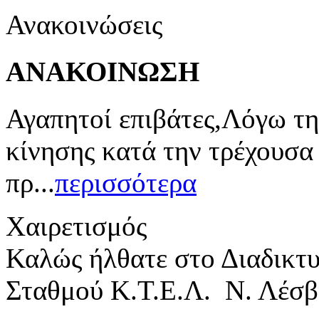
Ανακοινώσεις
ΑΝΑΚΟΙΝΩΣΗ
Αγαπητοί επιβάτες,Λόγω τη
κίνησης κατά την τρέχουσα
πρ...
περισσότερα
Χαιρετισμός
Καλώς ήλθατε στο Διαδικτ
Σταθμού Κ.Τ.Ε.Λ. Ν. Λέσβ