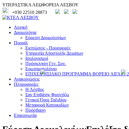
ΥΠΕΡΑΣΤΙΚΑ ΛΕΩΦΟΡΕΙΑ ΛΕΣΒΟΥ
+030 22510 28873
Αρχική
Δρομολόγια
Εύρεση Δρομολογίων
Προφίλ
Εκπτώσεις - Προσφορές
Υπηρεσία Αποστολής Δεματων
Ισολογισμοί
Πρόσκληση Γεν. Συν.
Ερωτηματολόγιο
ΕΠΙΧΕΙΡΗΣΙΑΚΟ ΠΡΟΓΡΑΜΜΑ ΒΟΡΕΙΟ ΑΙΓΑΙΟ 20
Ανακοινώσεις
Πληροφορίες
Η Λέσβος
Σαν Επιβάτης Φροντίζω
Γενικοί Όροι Ταξιδίου
Μεταφορά Κατοικιδίων
Πρόσβαση
Επικοινωνία