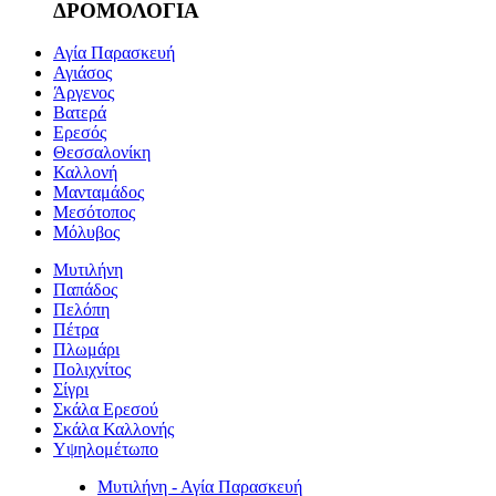
ΔΡΟΜΟΛΟΓΙΑ
Αγία Παρασκευή
Αγιάσος
Άργενος
Βατερά
Ερεσός
Θεσσαλονίκη
Καλλονή
Μανταμάδος
Μεσότοπος
Μόλυβος
Μυτιλήνη
Παπάδος
Πελόπη
Πέτρα
Πλωμάρι
Πολιχνίτος
Σίγρι
Σκάλα Ερεσού
Σκάλα Καλλονής
Υψηλομέτωπο
Μυτιλήνη - Αγία Παρασκευή