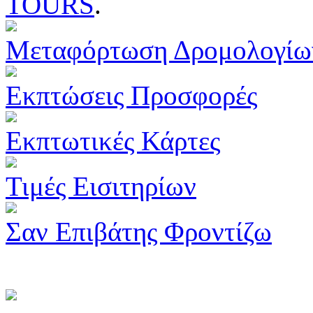
TOURS
.
Μεταφόρτωση Δρομολογίω
Εκπτώσεις Προσφορές
Εκπτωτικές Κάρτες
Τιμές Εισιτηρίων
Σαν Επιβάτης Φροντίζω