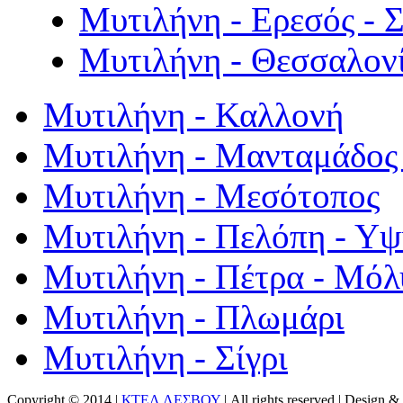
Μυτιλήνη - Ερεσός - 
Μυτιλήνη - Θεσσαλον
Μυτιλήνη - Καλλονή
Μυτιλήνη - Μανταμάδος 
Μυτιλήνη - Μεσότοπος
Μυτιλήνη - Πελόπη - Υ
Μυτιλήνη - Πέτρα - Μόλ
Μυτιλήνη - Πλωμάρι
Μυτιλήνη - Σίγρι
Copyright © 2014 |
ΚΤΕΛ ΛΕΣΒΟΥ
| All rights reserved | Design
& 