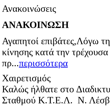
Ανακοινώσεις
ΑΝΑΚΟΙΝΩΣΗ
Αγαπητοί επιβάτες,Λόγω τη
κίνησης κατά την τρέχουσα
πρ...
περισσότερα
Χαιρετισμός
Καλώς ήλθατε στο Διαδικτ
Σταθμού Κ.Τ.Ε.Λ. Ν. Λέσβ