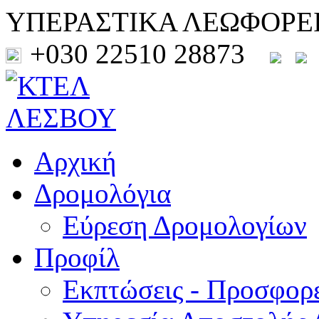
ΥΠΕΡΑΣΤΙΚΑ ΛΕΩΦΟΡΕ
+030 22510 28873
Αρχική
Δρομολόγια
Εύρεση Δρομολογίων
Προφίλ
Εκπτώσεις - Προσφορ