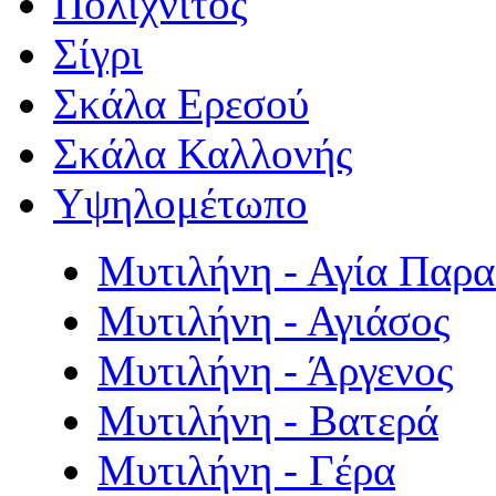
Πολιχνίτος
Σίγρι
Σκάλα Ερεσού
Σκάλα Καλλονής
Υψηλομέτωπο
Μυτιλήνη - Αγία Παρ
Μυτιλήνη - Αγιάσος
Μυτιλήνη - Άργενος
Μυτιλήνη - Βατερά
Μυτιλήνη - Γέρα