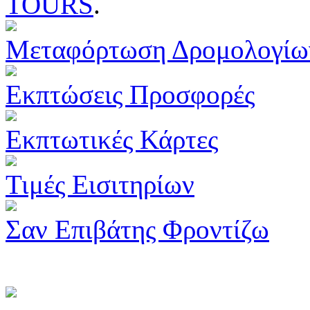
TOURS
.
Μεταφόρτωση Δρομολογίω
Εκπτώσεις Προσφορές
Εκπτωτικές Κάρτες
Τιμές Εισιτηρίων
Σαν Επιβάτης Φροντίζω