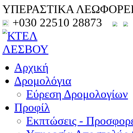
ΥΠΕΡΑΣΤΙΚΑ ΛΕΩΦΟΡΕ
+030 22510 28873
Αρχική
Δρομολόγια
Εύρεση Δρομολογίων
Προφίλ
Εκπτώσεις - Προσφορ