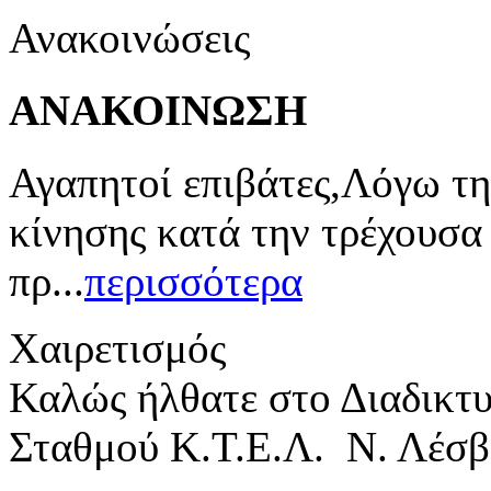
Ανακοινώσεις
ΑΝΑΚΟΙΝΩΣΗ
Αγαπητοί επιβάτες,Λόγω τη
κίνησης κατά την τρέχουσα
πρ...
περισσότερα
Χαιρετισμός
Καλώς ήλθατε στο Διαδικτ
Σταθμού Κ.Τ.Ε.Λ. Ν. Λέσβ