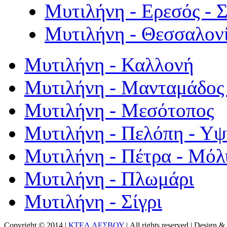
Μυτιλήνη - Ερεσός - 
Μυτιλήνη - Θεσσαλον
Μυτιλήνη - Καλλονή
Μυτιλήνη - Μανταμάδος 
Μυτιλήνη - Μεσότοπος
Μυτιλήνη - Πελόπη - Υ
Μυτιλήνη - Πέτρα - Μόλ
Μυτιλήνη - Πλωμάρι
Μυτιλήνη - Σίγρι
Copyright © 2014 |
ΚΤΕΛ ΛΕΣΒΟΥ
| All rights reserved | Design
& 