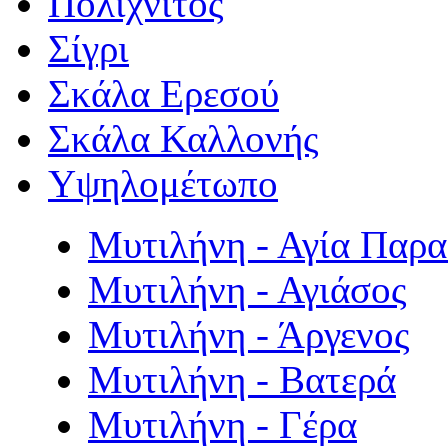
Πολιχνίτος
Σίγρι
Σκάλα Ερεσού
Σκάλα Καλλονής
Υψηλομέτωπο
Μυτιλήνη - Αγία Παρ
Μυτιλήνη - Αγιάσος
Μυτιλήνη - Άργενος
Μυτιλήνη - Βατερά
Μυτιλήνη - Γέρα