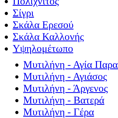
Πολιχνίτος
Σίγρι
Σκάλα Ερεσού
Σκάλα Καλλονής
Υψηλομέτωπο
Μυτιλήνη - Αγία Παρ
Μυτιλήνη - Αγιάσος
Μυτιλήνη - Άργενος
Μυτιλήνη - Βατερά
Μυτιλήνη - Γέρα