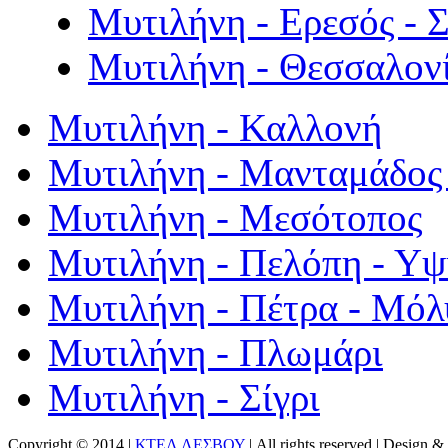
Μυτιλήνη - Ερεσός - 
Μυτιλήνη - Θεσσαλον
Μυτιλήνη - Καλλονή
Μυτιλήνη - Μανταμάδος 
Μυτιλήνη - Μεσότοπος
Μυτιλήνη - Πελόπη - Υ
Μυτιλήνη - Πέτρα - Μόλ
Μυτιλήνη - Πλωμάρι
Μυτιλήνη - Σίγρι
Copyright © 2014 |
ΚΤΕΛ ΛΕΣΒΟΥ
| All rights reserved | Design
& 