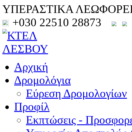
ΥΠΕΡΑΣΤΙΚΑ ΛΕΩΦΟΡΕ
+030 22510 28873
Αρχική
Δρομολόγια
Εύρεση Δρομολογίων
Προφίλ
Εκπτώσεις - Προσφορ