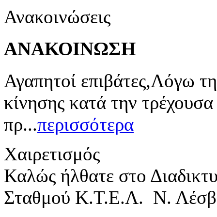
Ανακοινώσεις
ΑΝΑΚΟΙΝΩΣΗ
Αγαπητοί επιβάτες,Λόγω τη
κίνησης κατά την τρέχουσα
πρ...
περισσότερα
Χαιρετισμός
Καλώς ήλθατε στο Διαδικτ
Σταθμού Κ.Τ.Ε.Λ. Ν. Λέσβ