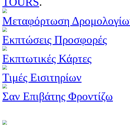
TOURS
.
Μεταφόρτωση Δρομολογίω
Εκπτώσεις Προσφορές
Εκπτωτικές Κάρτες
Τιμές Εισιτηρίων
Σαν Επιβάτης Φροντίζω