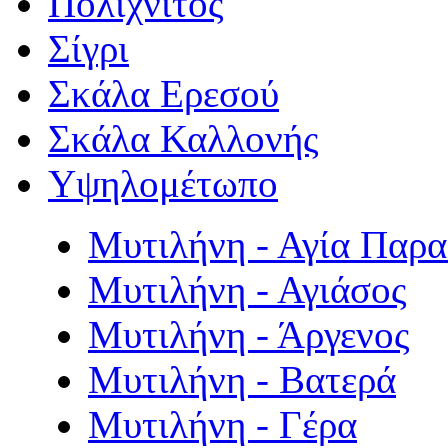
Πολιχνίτος
Σίγρι
Σκάλα Ερεσού
Σκάλα Καλλονής
Υψηλομέτωπο
Μυτιλήνη - Αγία Παρ
Μυτιλήνη - Αγιάσος
Μυτιλήνη - Άργενος
Μυτιλήνη - Βατερά
Μυτιλήνη - Γέρα