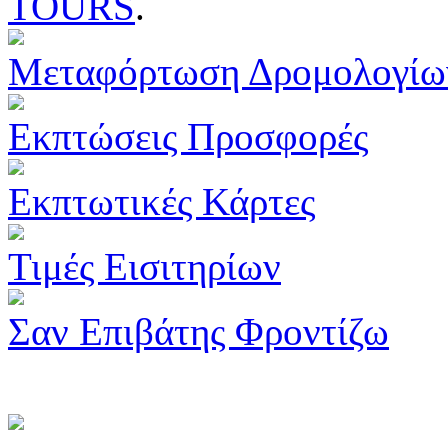
TOURS
.
Μεταφόρτωση Δρομολογίω
Εκπτώσεις Προσφορές
Εκπτωτικές Κάρτες
Τιμές Εισιτηρίων
Σαν Επιβάτης Φροντίζω