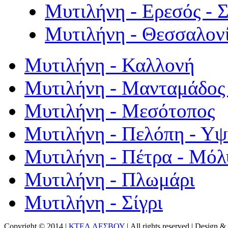
Μυτιλήνη - Ερεσός - 
Μυτιλήνη - Θεσσαλον
Μυτιλήνη - Καλλονή
Μυτιλήνη - Μανταμάδος 
Μυτιλήνη - Μεσότοπος
Μυτιλήνη - Πελόπη - Υ
Μυτιλήνη - Πέτρα - Μόλ
Μυτιλήνη - Πλωμάρι
Μυτιλήνη - Σίγρι
Copyright © 2014 |
ΚΤΕΛ ΛΕΣΒΟΥ
| All rights reserved | Design
& 