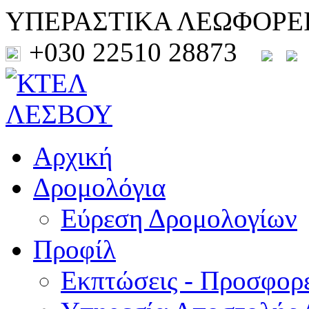
ΥΠΕΡΑΣΤΙΚΑ ΛΕΩΦΟΡΕ
+030 22510 28873
Αρχική
Δρομολόγια
Εύρεση Δρομολογίων
Προφίλ
Εκπτώσεις - Προσφορ