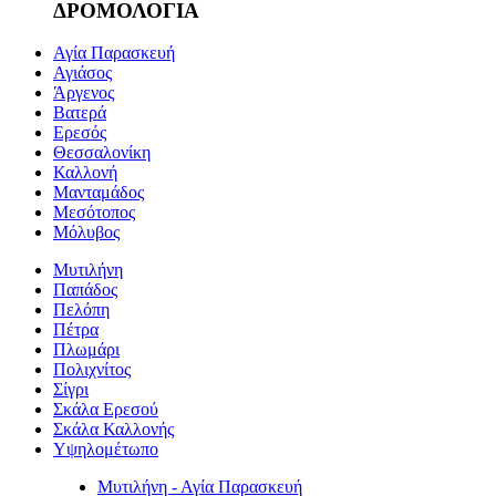
ΔΡΟΜΟΛΟΓΙΑ
Αγία Παρασκευή
Αγιάσος
Άργενος
Βατερά
Ερεσός
Θεσσαλονίκη
Καλλονή
Μανταμάδος
Μεσότοπος
Μόλυβος
Μυτιλήνη
Παπάδος
Πελόπη
Πέτρα
Πλωμάρι
Πολιχνίτος
Σίγρι
Σκάλα Ερεσού
Σκάλα Καλλονής
Υψηλομέτωπο
Μυτιλήνη - Αγία Παρασκευή