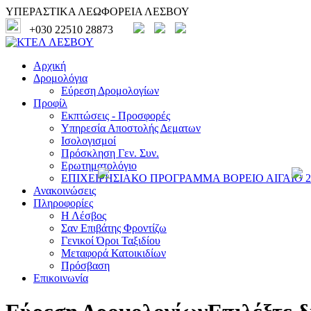
ΥΠΕΡΑΣΤΙΚΑ ΛΕΩΦΟΡΕΙΑ ΛΕΣΒΟΥ
+030 22510 28873
Αρχική
Δρομολόγια
Εύρεση Δρομολογίων
Προφίλ
Εκπτώσεις - Προσφορές
Υπηρεσία Αποστολής Δεματων
Ισολογισμοί
Πρόσκληση Γεν. Συν.
Ερωτηματολόγιο
ΕΠΙΧΕΙΡΗΣΙΑΚΟ ΠΡΟΓΡΑΜΜΑ ΒΟΡΕΙΟ ΑΙΓΑΙΟ 20
Ανακοινώσεις
Πληροφορίες
Η Λέσβος
Σαν Επιβάτης Φροντίζω
Γενικοί Όροι Ταξιδίου
Μεταφορά Κατοικιδίων
Πρόσβαση
Επικοινωνία