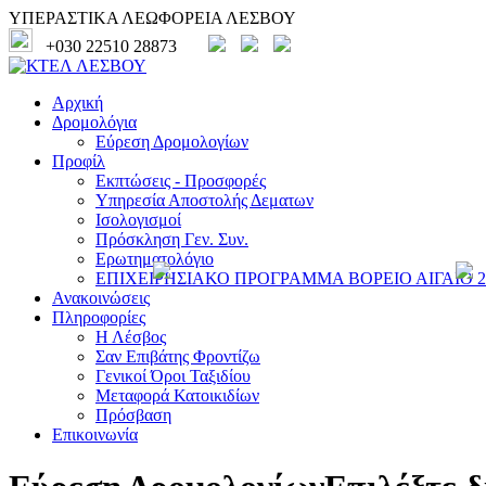
ΥΠΕΡΑΣΤΙΚΑ ΛΕΩΦΟΡΕΙΑ ΛΕΣΒΟΥ
+030 22510 28873
Αρχική
Δρομολόγια
Εύρεση Δρομολογίων
Προφίλ
Εκπτώσεις - Προσφορές
Υπηρεσία Αποστολής Δεματων
Ισολογισμοί
Πρόσκληση Γεν. Συν.
Ερωτηματολόγιο
ΕΠΙΧΕΙΡΗΣΙΑΚΟ ΠΡΟΓΡΑΜΜΑ ΒΟΡΕΙΟ ΑΙΓΑΙΟ 20
Ανακοινώσεις
Πληροφορίες
Η Λέσβος
Σαν Επιβάτης Φροντίζω
Γενικοί Όροι Ταξιδίου
Μεταφορά Κατοικιδίων
Πρόσβαση
Επικοινωνία