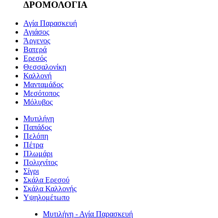
ΔΡΟΜΟΛΟΓΙΑ
Αγία Παρασκευή
Αγιάσος
Άργενος
Βατερά
Ερεσός
Θεσσαλονίκη
Καλλονή
Μανταμάδος
Μεσότοπος
Μόλυβος
Μυτιλήνη
Παπάδος
Πελόπη
Πέτρα
Πλωμάρι
Πολιχνίτος
Σίγρι
Σκάλα Ερεσού
Σκάλα Καλλονής
Υψηλομέτωπο
Μυτιλήνη - Αγία Παρασκευή