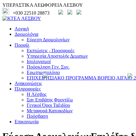
ΥΠΕΡΑΣΤΙΚΑ ΛΕΩΦΟΡΕΙΑ ΛΕΣΒΟΥ
+030 22510 28873
Αρχική
Δρομολόγια
Εύρεση Δρομολογίων
Προφίλ
Εκπτώσεις - Προσφορές
Υπηρεσία Αποστολής Δεματων
Ισολογισμοί
Πρόσκληση Γεν. Συν.
Ερωτηματολόγιο
ΕΠΙΧΕΙΡΗΣΙΑΚΟ ΠΡΟΓΡΑΜΜΑ ΒΟΡΕΙΟ ΑΙΓΑΙΟ 20
Ανακοινώσεις
Πληροφορίες
Η Λέσβος
Σαν Επιβάτης Φροντίζω
Γενικοί Όροι Ταξιδίου
Μεταφορά Κατοικιδίων
Πρόσβαση
Επικοινωνία