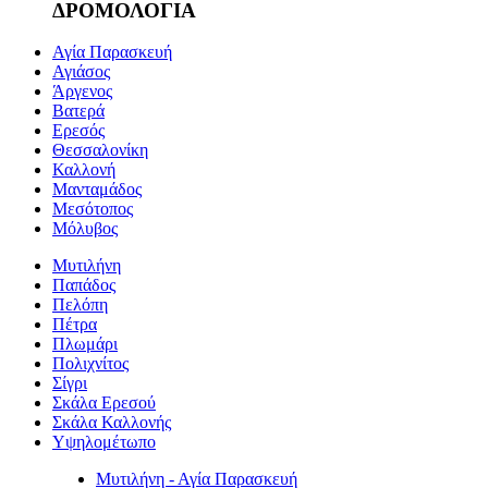
ΔΡΟΜΟΛΟΓΙΑ
Αγία Παρασκευή
Αγιάσος
Άργενος
Βατερά
Ερεσός
Θεσσαλονίκη
Καλλονή
Μανταμάδος
Μεσότοπος
Μόλυβος
Μυτιλήνη
Παπάδος
Πελόπη
Πέτρα
Πλωμάρι
Πολιχνίτος
Σίγρι
Σκάλα Ερεσού
Σκάλα Καλλονής
Υψηλομέτωπο
Μυτιλήνη - Αγία Παρασκευή