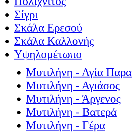
Πολιχνίτος
Σίγρι
Σκάλα Ερεσού
Σκάλα Καλλονής
Υψηλομέτωπο
Μυτιλήνη - Αγία Παρ
Μυτιλήνη - Αγιάσος
Μυτιλήνη - Άργενος
Μυτιλήνη - Βατερά
Μυτιλήνη - Γέρα