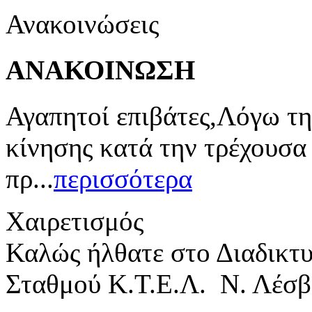
Ανακοινώσεις
ΑΝΑΚΟΙΝΩΣΗ
Αγαπητοί επιβάτες,Λόγω τη
κίνησης κατά την τρέχουσα
πρ...
περισσότερα
Χαιρετισμός
Καλώς ήλθατε στο Διαδικτ
Σταθμού Κ.Τ.Ε.Λ. Ν. Λέσβ