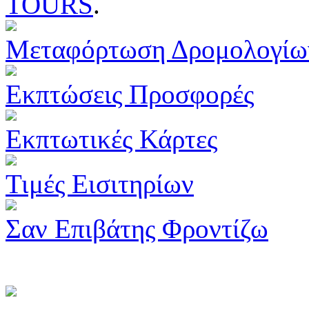
TOURS
.
Μεταφόρτωση Δρομολογίω
Εκπτώσεις Προσφορές
Εκπτωτικές Κάρτες
Τιμές Εισιτηρίων
Σαν Επιβάτης Φροντίζω