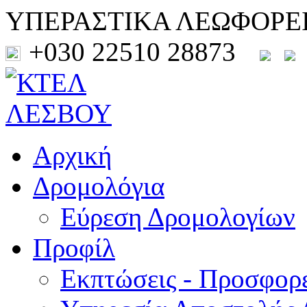
ΥΠΕΡΑΣΤΙΚΑ ΛΕΩΦΟΡΕ
+030 22510 28873
Αρχική
Δρομολόγια
Εύρεση Δρομολογίων
Προφίλ
Εκπτώσεις - Προσφορ