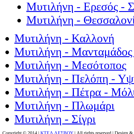
Μυτιλήνη - Ερεσός - 
Μυτιλήνη - Θεσσαλον
Μυτιλήνη - Καλλονή
Μυτιλήνη - Μανταμάδος 
Μυτιλήνη - Μεσότοπος
Μυτιλήνη - Πελόπη - Υ
Μυτιλήνη - Πέτρα - Μόλ
Μυτιλήνη - Πλωμάρι
Μυτιλήνη - Σίγρι
Copyright © 2014 |
ΚΤΕΛ ΛΕΣΒΟΥ
| All rights reserved | Design
& 