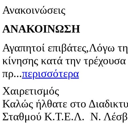
Ανακοινώσεις
ΑΝΑΚΟΙΝΩΣΗ
Αγαπητοί επιβάτες,Λόγω τη
κίνησης κατά την τρέχουσα
πρ...
περισσότερα
Χαιρετισμός
Καλώς ήλθατε στο Διαδικτ
Σταθμού Κ.Τ.Ε.Λ. Ν. Λέσβ