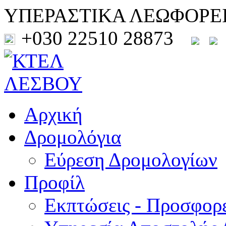
ΥΠΕΡΑΣΤΙΚΑ ΛΕΩΦΟΡΕ
+030 22510 28873
Αρχική
Δρομολόγια
Εύρεση Δρομολογίων
Προφίλ
Εκπτώσεις - Προσφορ