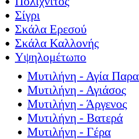
Πολιχνίτος
Σίγρι
Σκάλα Ερεσού
Σκάλα Καλλονής
Υψηλομέτωπο
Μυτιλήνη - Αγία Παρ
Μυτιλήνη - Αγιάσος
Μυτιλήνη - Άργενος
Μυτιλήνη - Βατερά
Μυτιλήνη - Γέρα