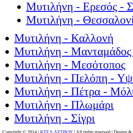
Μυτιλήνη - Ερεσός - 
Μυτιλήνη - Θεσσαλον
Μυτιλήνη - Καλλονή
Μυτιλήνη - Μανταμάδος 
Μυτιλήνη - Μεσότοπος
Μυτιλήνη - Πελόπη - Υ
Μυτιλήνη - Πέτρα - Μόλ
Μυτιλήνη - Πλωμάρι
Μυτιλήνη - Σίγρι
Copyright © 2014 |
ΚΤΕΛ ΛΕΣΒΟΥ
| All rights reserved | Design
& 