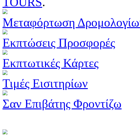
TOURS
.
Μεταφόρτωση Δρομολογίω
Εκπτώσεις Προσφορές
Εκπτωτικές Κάρτες
Τιμές Εισιτηρίων
Σαν Επιβάτης Φροντίζω