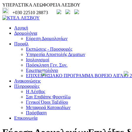
ΥΠΕΡΑΣΤΙΚΑ ΛΕΩΦΟΡΕΙΑ ΛΕΣΒΟΥ
+030 22510 28873
Αρχική
Δρομολόγια
Εύρεση Δρομολογίων
Προφίλ
Εκπτώσεις - Προσφορές
Υπηρεσία Αποστολής Δεματων
Ισολογισμοί
Πρόσκληση Γεν. Συν.
Ερωτηματολόγιο
ΕΠΙΧΕΙΡΗΣΙΑΚΟ ΠΡΟΓΡΑΜΜΑ ΒΟΡΕΙΟ ΑΙΓΑΙΟ 20
Ανακοινώσεις
Πληροφορίες
Η Λέσβος
Σαν Επιβάτης Φροντίζω
Γενικοί Όροι Ταξιδίου
Μεταφορά Κατοικιδίων
Πρόσβαση
Επικοινωνία