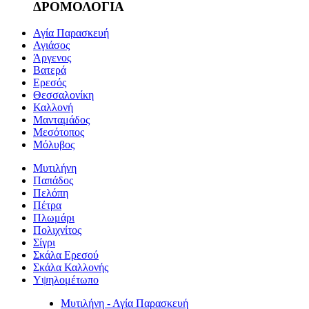
ΔΡΟΜΟΛΟΓΙΑ
Αγία Παρασκευή
Αγιάσος
Άργενος
Βατερά
Ερεσός
Θεσσαλονίκη
Καλλονή
Μανταμάδος
Μεσότοπος
Μόλυβος
Μυτιλήνη
Παπάδος
Πελόπη
Πέτρα
Πλωμάρι
Πολιχνίτος
Σίγρι
Σκάλα Ερεσού
Σκάλα Καλλονής
Υψηλομέτωπο
Μυτιλήνη - Αγία Παρασκευή