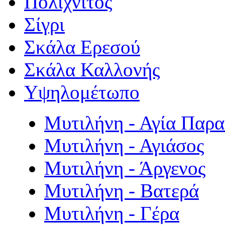
Πολιχνίτος
Σίγρι
Σκάλα Ερεσού
Σκάλα Καλλονής
Υψηλομέτωπο
Μυτιλήνη - Αγία Παρ
Μυτιλήνη - Αγιάσος
Μυτιλήνη - Άργενος
Μυτιλήνη - Βατερά
Μυτιλήνη - Γέρα