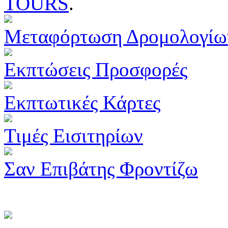
TOURS
.
Μεταφόρτωση Δρομολογίω
Εκπτώσεις Προσφορές
Εκπτωτικές Κάρτες
Τιμές Εισιτηρίων
Σαν Επιβάτης Φροντίζω