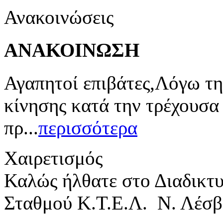
Ανακοινώσεις
ΑΝΑΚΟΙΝΩΣΗ
Αγαπητοί επιβάτες,Λόγω τη
κίνησης κατά την τρέχουσα
πρ...
περισσότερα
Χαιρετισμός
Καλώς ήλθατε στο Διαδικτ
Σταθμού Κ.Τ.Ε.Λ. Ν. Λέσβ