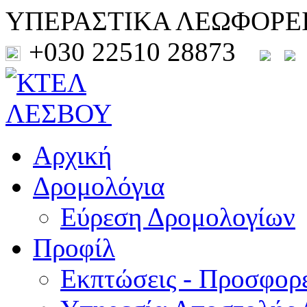
ΥΠΕΡΑΣΤΙΚΑ ΛΕΩΦΟΡΕ
+030 22510 28873
Αρχική
Δρομολόγια
Εύρεση Δρομολογίων
Προφίλ
Εκπτώσεις - Προσφορ