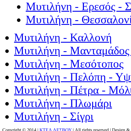
Μυτιλήνη - Ερεσός - 
Μυτιλήνη - Θεσσαλον
Μυτιλήνη - Καλλονή
Μυτιλήνη - Μανταμάδος 
Μυτιλήνη - Μεσότοπος
Μυτιλήνη - Πελόπη - Υ
Μυτιλήνη - Πέτρα - Μόλ
Μυτιλήνη - Πλωμάρι
Μυτιλήνη - Σίγρι
Copyright © 2014 |
ΚΤΕΛ ΛΕΣΒΟΥ
| All rights reserved | Design
& 