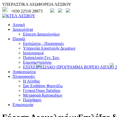
ΥΠΕΡΑΣΤΙΚΑ ΛΕΩΦΟΡΕΙΑ ΛΕΣΒΟΥ
+030 22510 28873
Αρχική
Δρομολόγια
Εύρεση Δρομολογίων
Προφίλ
Εκπτώσεις - Προσφορές
Υπηρεσία Αποστολής Δεματων
Ισολογισμοί
Πρόσκληση Γεν. Συν.
Ερωτηματολόγιο
ΕΠΙΧΕΙΡΗΣΙΑΚΟ ΠΡΟΓΡΑΜΜΑ ΒΟΡΕΙΟ ΑΙΓΑΙΟ 20
Ανακοινώσεις
Πληροφορίες
Η Λέσβος
Σαν Επιβάτης Φροντίζω
Γενικοί Όροι Ταξιδίου
Μεταφορά Κατοικιδίων
Πρόσβαση
Επικοινωνία