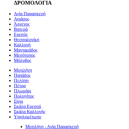
ΔΡΟΜΟΛΟΓΙΑ
Αγία Παρασκευή
Αγιάσος
Άργενος
Βατερά
Ερεσός
Θεσσαλονίκη
Καλλονή
Μανταμάδος
Μεσότοπος
Μόλυβος
Μυτιλήνη
Παπάδος
Πελόπη
Πέτρα
Πλωμάρι
Πολιχνίτος
Σίγρι
Σκάλα Ερεσού
Σκάλα Καλλονής
Υψηλομέτωπο
Μυτιλήνη - Αγία Παρασκευή